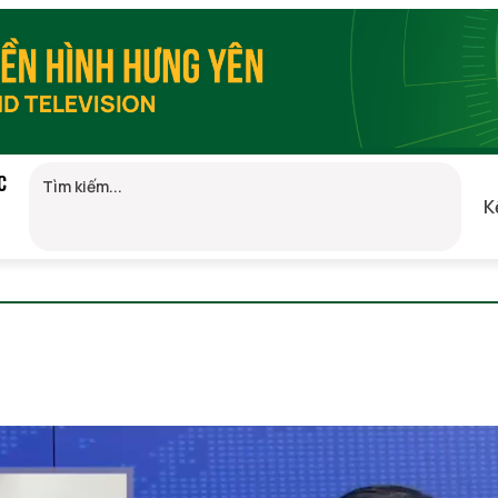
C
K
GMT+7)