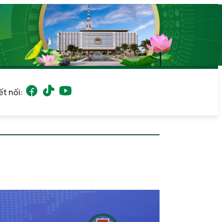
ết nối: