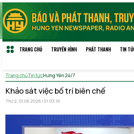
TRANG CHỦ
TRUYỀN HÌNH
PHÁT THANH
TIN TỨ
Trang chủ
Tin tức
Hưng Yên 24/7
Thứ 5, 06/08/2026 11:23
(
Khảo sát việc bố trí biên chế
Thứ 2, 01.06.2026 | 01:03:16