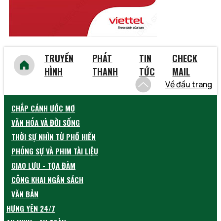
TRUYỀN
PHÁT
TIN
CHECK
HÌNH
THANH
TỨC
MAIL
Về đầu trang
CHẮP CÁNH ƯỚC MƠ
VĂN HÓA VÀ ĐỜI SỐNG
THỜI SỰ NHÌN TỪ PHỐ HIẾN
PHÓNG SỰ VÀ PHIM TÀI LIỆU
GIAO LƯU - TỌA ĐÀM
CÔNG KHAI NGÂN SÁCH
VĂN BẢN
HƯNG YÊN 24/7