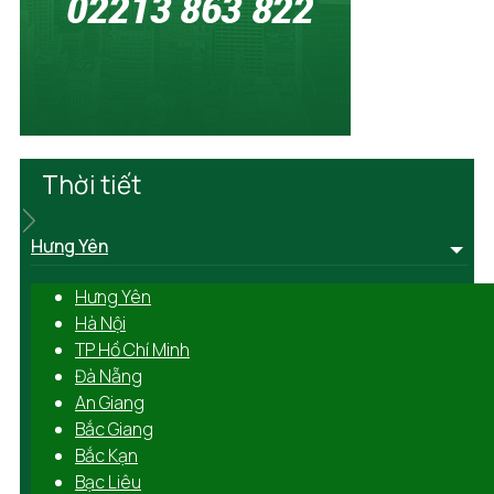
Thời tiết
Hưng Yên
Hưng Yên
Hà Nội
TP Hồ Chí Minh
Đà Nẵng
An Giang
Bắc Giang
Bắc Kạn
Bạc Liêu