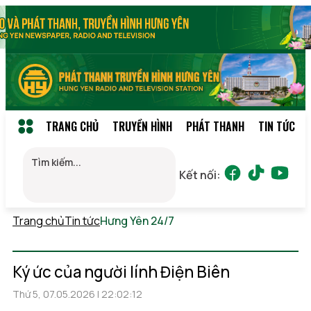
TRANG CHỦ
TRUYỀN HÌNH
PHÁT THANH
TIN TỨC
Kết nối:
Trang chủ
Tin tức
Hưng Yên 24/7
Chủ nhật, 09/08/2026
05:28
(GMT+7)
Ký ức của người lính Điện Biên
Thứ 5, 07.05.2026 | 22:02:12