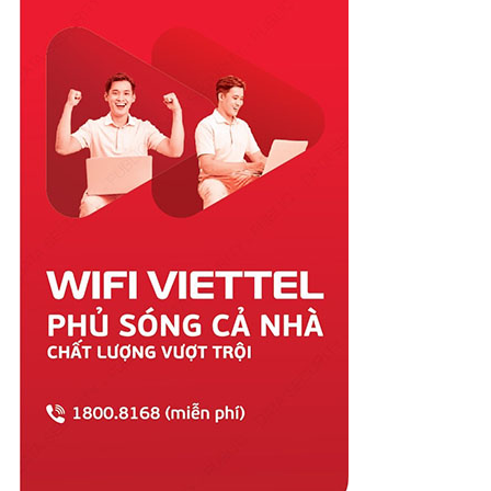
Quảng Nam
Quảng Ngãi
Quảng Ninh
Quảng Trị
Sóc Trăng
Sơn La
Tây Ninh
Thái Bình
Thái Nguyên
Thanh Hóa
Thừa Thiên Huế
Tiền Giang
Trà Vinh
Tuyên Quang
Vĩnh Long
Vĩnh Phúc
Vũng Tàu
Yên Bái