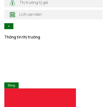
Thị trường tỷ giá
Hà Tĩnh
Hậu Giang
Lịch vạn niên
Hòa Bình
Khánh Hòa
×
Kiên Giang
Kon Tum
Thông tin thị trường
Lai Châu
Lâm Đồng
Lạng Sơn
Lào Cai
Long An
Nam Định
Nghệ An
Ninh Bình
Ninh Thuận
Đóng
Phú Thọ
Phú Yên
Quảng Bình