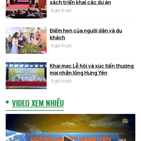
sách triển khai các dự án
9 giờ trước
Điểm hẹn của người dân và du
khách
9 giờ trước
Khai mạc Lễ hội và xúc tiến thương
mại nhãn lồng Hưng Yên
9 giờ trước
VIDEO XEM NHIỀU