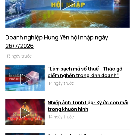
Doanh nghiệp Hưng Yên hội nhập ngày
26/7/2026
13 ngày trước
“Làm sạch mã số thuế - Tháo gỡ
điểm nghẽn trong kinh doanh”
14 ngày trước
Nhiếp ảnh Trịnh Lập- Ký ức còn mãi
trong khuôn hình
14 ngày trước