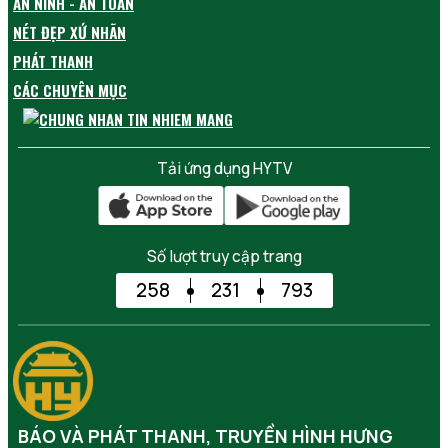
AN NINH - AN TOÀN
NÉT ĐẸP XỨ NHÃN
PHÁT THANH
CÁC CHUYÊN MỤC
Tải ứng dụng HYTV
Số lượt truy cập trang
258
231
793
BÁO VÀ PHÁT THANH, TRUYỀN HÌNH HƯNG