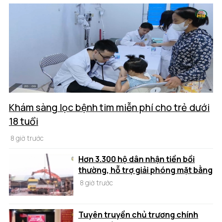
Khám sàng lọc bệnh tim miễn phí cho trẻ dưới
18 tuổi
8 giờ trước
Hơn 3.300 hộ dân nhận tiền bồi
thường, hỗ trợ giải phóng mặt bằng
8 giờ trước
Tuyên truyền chủ trương chính