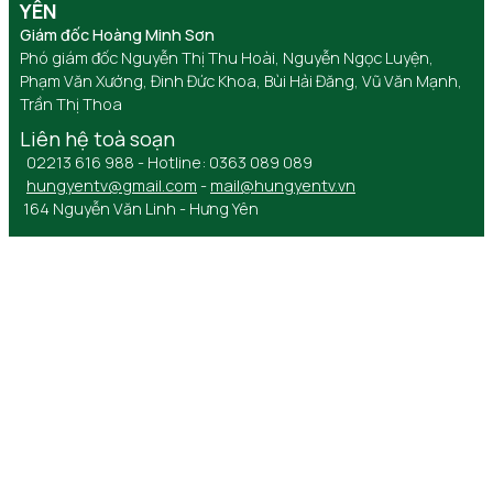
YÊN
Giám đốc Hoàng Minh Sơn
Phó giám đốc Nguyễn Thị Thu Hoài, Nguyễn Ngọc Luyện,
Phạm Văn Xướng, Đinh Đức Khoa, Bùi Hải Đăng, Vũ Văn Mạnh,
Trần Thị Thoa
Liên hệ toà soạn
02213 616 988 - Hotline: 0363 089 089
hungyentv@gmail.com
-
mail@hungyentv.vn
164 Nguyễn Văn Linh - Hưng Yên