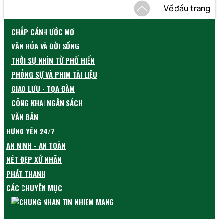
Về đầu trang
CHẮP CÁNH ƯỚC MƠ
VĂN HÓA VÀ ĐỜI SỐNG
THỜI SỰ NHÌN TỪ PHỐ HIẾN
PHÓNG SỰ VÀ PHIM TÀI LIỆU
GIAO LƯU - TỌA ĐÀM
CÔNG KHAI NGÂN SÁCH
VĂN BẢN
HƯNG YÊN 24/7
AN NINH - AN TOÀN
NÉT ĐẸP XỨ NHÃN
PHÁT THANH
CÁC CHUYÊN MỤC