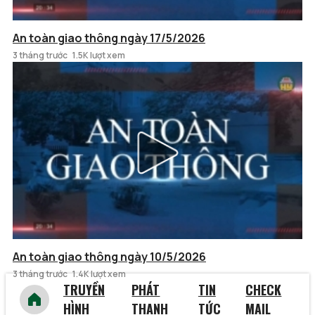
An toàn giao thông ngày 17/5/2026
3 tháng trước
1.5K lượt xem
An toàn giao thông ngày 10/5/2026
3 tháng trước
1.4K lượt xem
TRUYỀN
PHÁT
TIN
CHECK
HÌNH
THANH
TỨC
MAIL