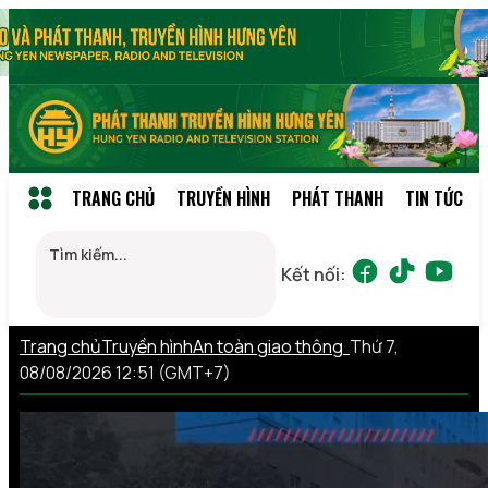
TRANG CHỦ
TRUYỀN HÌNH
PHÁT THANH
TIN TỨC
Kết nối:
Trang chủ
Truyền hình
An toàn giao thông
Thứ 7,
08/08/2026 12:51 (GMT+7)