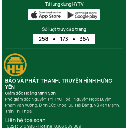
Tải ứng dụng HYTV
Số lượt truy cập trang
258
173
364
BÁO VÀ PHÁT THANH, TRUYỀN HÌNH HƯNG
YÊN
Giám đốc Hoàng Minh Sơn
Phó giám đốc Nguyễn Thị Thu Hoài, Nguyễn Ngọc Luyện,
Phạm Văn Xướng, Đinh Đức Khoa, Bùi Hải Đăng, Vũ Văn Mạnh,
Trần Thị Thoa
Liên hệ toà soạn
02213 616 988 - Hotline: 0363 089 089