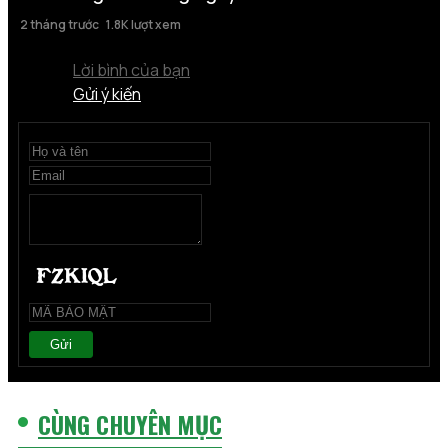
2 tháng trước
1.8K lượt xem
Lời bình của bạn
Gửi ý kiến
Gửi
CÙNG CHUYÊN MỤC