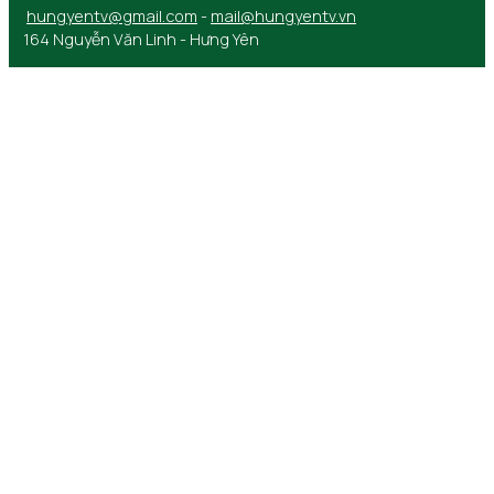
hungyentv@gmail.com
-
mail@hungyentv.vn
164 Nguyễn Văn Linh - Hưng Yên