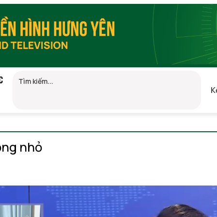
C
K
GMT+7)
ộng nhỏ