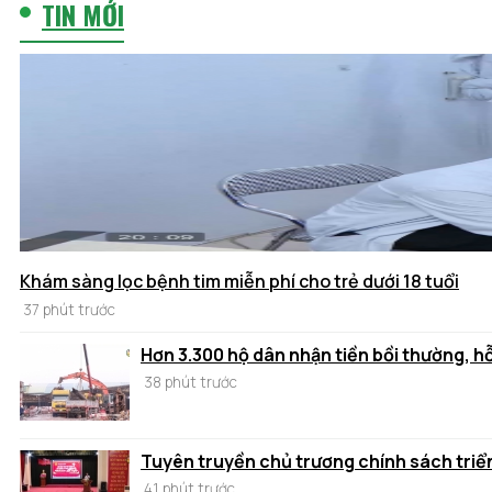
TIN MỚI
Khám sàng lọc bệnh tim miễn phí cho trẻ dưới 18 tuổi
37 phút trước
Hơn 3.300 hộ dân nhận tiền bồi thường, h
38 phút trước
Tuyên truyền chủ trương chính sách triển
41 phút trước