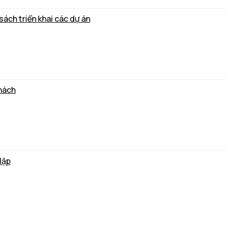
ách triển khai các dự án
hách
lập