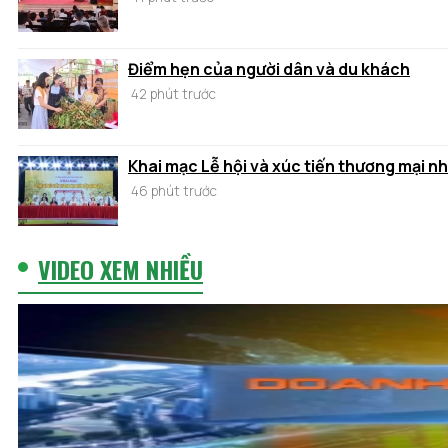
Điểm hẹn của người dân và du khách
42 phút trước
Khai mạc Lễ hội và xúc tiến thương mại n
46 phút trước
VIDEO XEM NHIỀU