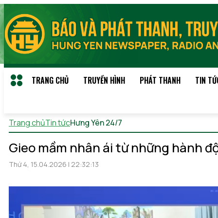
TRANG CHỦ
TRUYỀN HÌNH
PHÁT THANH
TIN TỨ
Trang chủ
Tin tức
Hưng Yên 24/7
Thứ 7, 08/08/2026 21:38
(
Gieo mầm nhân ái từ những hành đ
Thứ 4, 15.04.2026 | 22:32:13