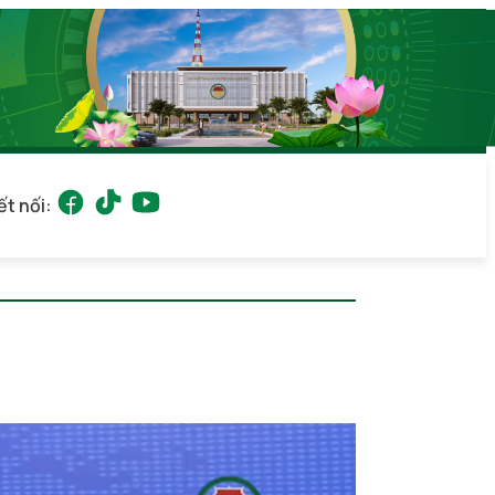
ết nối: