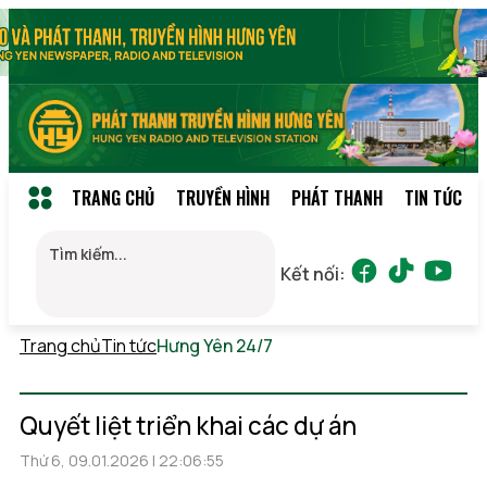
TRANG CHỦ
TRUYỀN HÌNH
PHÁT THANH
TIN TỨC
Kết nối:
Trang chủ
Tin tức
Hưng Yên 24/7
Thứ 6, 07/08/2026
14:02
(GMT+7)
Quyết liệt triển khai các dự án
Thứ 6, 09.01.2026 | 22:06:55