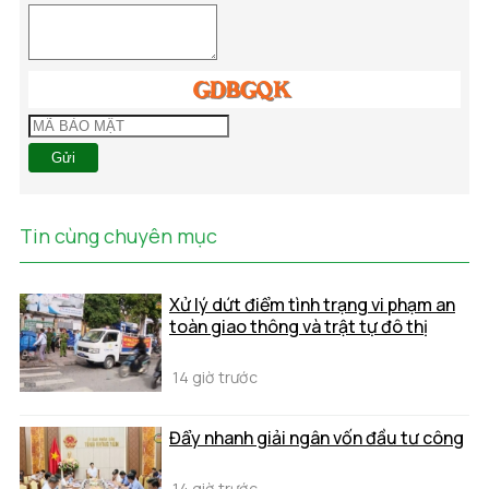
Gửi
Tin cùng chuyên mục
Xử lý dứt điểm tình trạng vi phạm an
toàn giao thông và trật tự đô thị
14 giờ trước
Đẩy nhanh giải ngân vốn đầu tư công
14 giờ trước