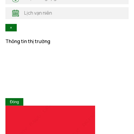
Hà Tĩnh
Hậu Giang
Lịch vạn niên
Hòa Bình
Khánh Hòa
×
Kiên Giang
Kon Tum
Thông tin thị trường
Lai Châu
Lâm Đồng
Lạng Sơn
Lào Cai
Long An
Nam Định
Nghệ An
Ninh Bình
Ninh Thuận
Đóng
Phú Thọ
Phú Yên
Quảng Bình
Quảng Nam