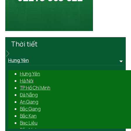
Thời tiết
Hưng Yên
Hưng Yên
Hà Nội
TP Hồ Chí Minh
Đà Nẵng
An Giang
Bắc Giang
Bắc Kạn
Bạc Liêu
Bắc Ninh