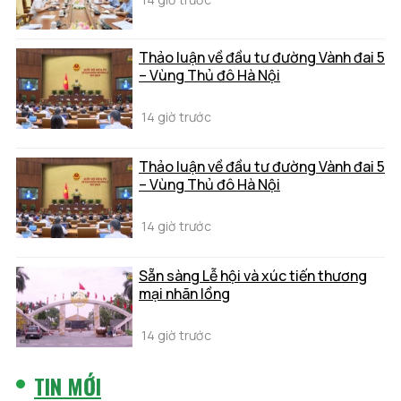
Thảo luận về đầu tư đường Vành đai 5
– Vùng Thủ đô Hà Nội
14 giờ trước
Thảo luận về đầu tư đường Vành đai 5
– Vùng Thủ đô Hà Nội
14 giờ trước
Sẵn sàng Lễ hội và xúc tiến thương
mại nhãn lồng
14 giờ trước
TIN MỚI