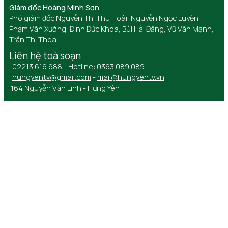
Giám đốc Hoàng Minh Sơn
Phó giám đốc Nguyễn Thị Thu Hoài, Nguyễn Ngọc Luyện,
Phạm Văn Xướng, Đinh Đức Khoa, Bùi Hải Đăng, Vũ Văn Mạnh,
Trần Thị Thoa
Liên hệ toà soạn
02213 616 988 - Hotline: 0363 089 089
hungyentv@gmail.com
-
mail@hungyentv.vn
164 Nguyễn Văn Linh - Hưng Yên