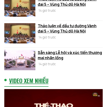
đai 5 – Vùng Thủ đô Hà Nội
14 giờ trước
Thảo luận về đầu tư đường Vành
đai 5 – Vùng Thủ đô Hà Nội
14 giờ trước
Sẵn sàng Lễ hội và xúc tiến thương
mại nhãn lồng
14 giờ trước
VIDEO XEM NHIỀU