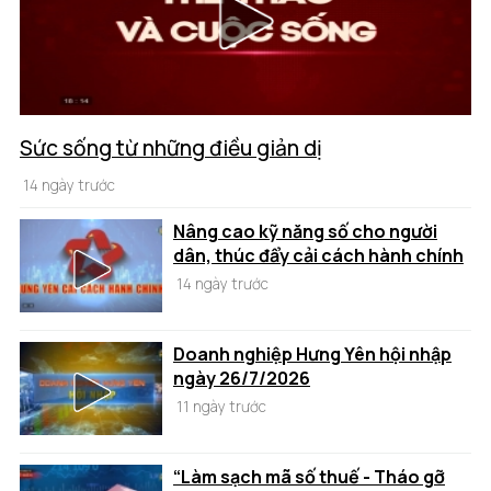
Sức sống từ những điều giản dị
14 ngày trước
Nâng cao kỹ năng số cho người
dân, thúc đẩy cải cách hành chính
14 ngày trước
Doanh nghiệp Hưng Yên hội nhập
ngày 26/7/2026
11 ngày trước
“Làm sạch mã số thuế - Tháo gỡ