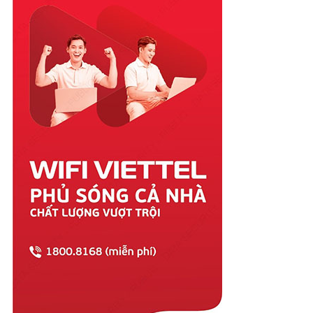
Quảng Ngãi
Quảng Ninh
Quảng Trị
Sóc Trăng
Sơn La
Tây Ninh
Thái Bình
Thái Nguyên
Thanh Hóa
Thừa Thiên Huế
Tiền Giang
Trà Vinh
Tuyên Quang
Vĩnh Long
Vĩnh Phúc
Vũng Tàu
Yên Bái