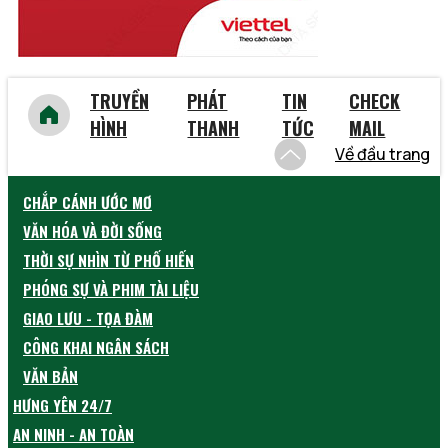
TRUYỀN
PHÁT
TIN
CHECK
HÌNH
THANH
TỨC
MAIL
Về đầu trang
CHẮP CÁNH ƯỚC MƠ
VĂN HÓA VÀ ĐỜI SỐNG
THỜI SỰ NHÌN TỪ PHỐ HIẾN
PHÓNG SỰ VÀ PHIM TÀI LIỆU
GIAO LƯU - TỌA ĐÀM
CÔNG KHAI NGÂN SÁCH
VĂN BẢN
HƯNG YÊN 24/7
AN NINH - AN TOÀN