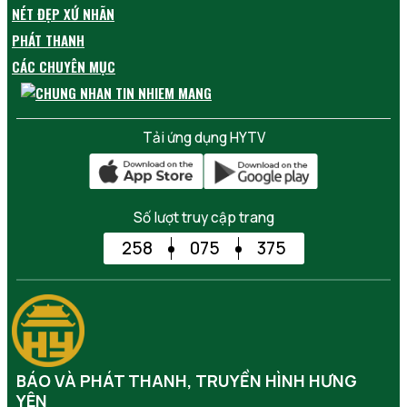
NÉT ĐẸP XỨ NHÃN
PHÁT THANH
CÁC CHUYÊN MỤC
Tải ứng dụng HYTV
Số lượt truy cập trang
258
075
375
BÁO VÀ PHÁT THANH, TRUYỀN HÌNH HƯNG
YÊN