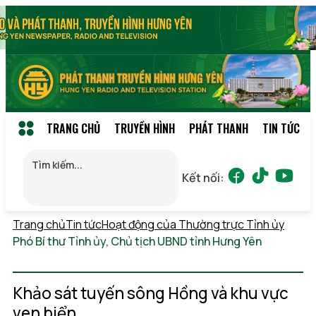
TRANG CHỦ
TRUYỀN HÌNH
PHÁT THANH
TIN TỨC
Kết nối:
Trang chủ
Tin tức
Hoạt động của Thường trực Tỉnh ủy
Phó Bí thư Tỉnh ủy, Chủ tịch UBND tỉnh Hưng Yên
Chủ
nhật, 09/08/2026 22:15
(GMT+7)
Khảo sát tuyến sông Hồng và khu vực
ven biển