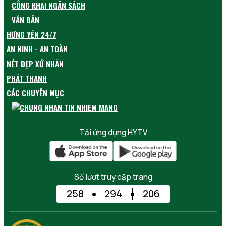
CÔNG KHAI NGÂN SÁCH
VĂN BẢN
HƯNG YÊN 24/7
AN NINH - AN TOÀN
NÉT ĐẸP XỨ NHÃN
PHÁT THANH
CÁC CHUYÊN MỤC
Tải ứng dụng HYTV
Số lượt truy cập trang
258
294
206