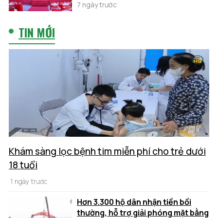
7 ngày trước
TIN MỚI
Khám sàng lọc bệnh tim miễn phí cho trẻ dưới
18 tuổi
1 ngày trước
Hơn 3.300 hộ dân nhận tiền bồi
thường, hỗ trợ giải phóng mặt bằng