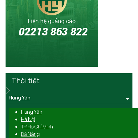
Thời tiết
Hưng Yên
Hưng Yên
Hà Nội
TP Hồ Chí Minh
Đà Nẵng