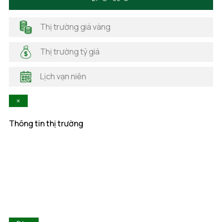
Hà Giang
Hải Dương
Thị trường giá vàng
Hải Phòng
Hà Nam
Thị trường tỷ giá
Hà Tĩnh
Hậu Giang
Lịch vạn niên
Hòa Bình
Khánh Hòa
×
Kiên Giang
Kon Tum
Thông tin thị trường
Lai Châu
Lâm Đồng
Lạng Sơn
Lào Cai
Long An
Nam Định
Nghệ An
Ninh Bình