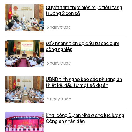
Quyết tâm thực hiện mục tiêu tăng
trưởng 2 con số
3 ngày trước
Đẩy nhanh tiến độ đầu tư các cụm
công nghiệp
5 ngày trước
UBND tỉnh nghe báo cáo phương án
thiết kế, đầu tư một số dự án
6 ngày trước
Khởi công Dự án Nhà ở cho lực lượng
Công an nhân dân