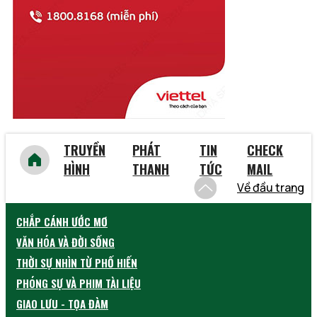
Vĩnh Phúc
Vũng Tàu
Yên Bái
TRUYỀN
PHÁT
TIN
CHECK
HÌNH
THANH
TỨC
MAIL
Về đầu trang
CHẮP CÁNH ƯỚC MƠ
VĂN HÓA VÀ ĐỜI SỐNG
THỜI SỰ NHÌN TỪ PHỐ HIẾN
PHÓNG SỰ VÀ PHIM TÀI LIỆU
GIAO LƯU - TỌA ĐÀM