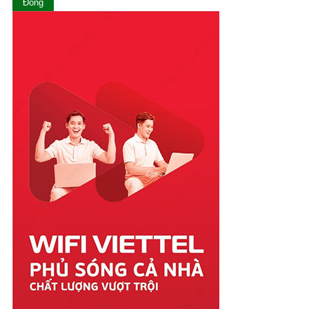
Ninh Thuận
Đóng
Phú Thọ
Phú Yên
Quảng Bình
Quảng Nam
Quảng Ngãi
Quảng Ninh
Quảng Trị
Sóc Trăng
Sơn La
Tây Ninh
Thái Bình
Thái Nguyên
Thanh Hóa
Thừa Thiên Huế
Tiền Giang
Trà Vinh
Tuyên Quang
Vĩnh Long