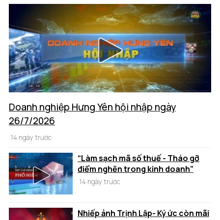
Doanh nghiệp Hưng Yên hội nhập ngày
26/7/2026
14 ngày trước
“Làm sạch mã số thuế - Tháo gỡ
điểm nghẽn trong kinh doanh”
14 ngày trước
Nhiếp ảnh Trịnh Lập- Ký ức còn mãi