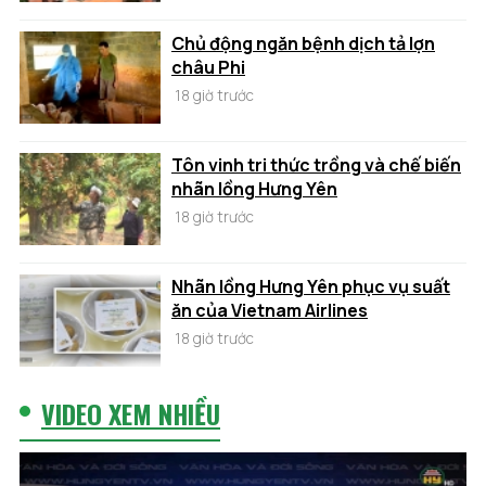
Chủ động ngăn bệnh dịch tả lợn
châu Phi
18 giờ trước
Tôn vinh tri thức trồng và chế biến
nhãn lồng Hưng Yên
18 giờ trước
Nhãn lồng Hưng Yên phục vụ suất
ăn của Vietnam Airlines
18 giờ trước
VIDEO XEM NHIỀU