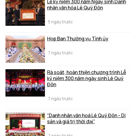
Lễ kỷ niệm 300 năm Ngày sinh Danh
nhân văn hóa Lê Quý Đôn
5 ngày trước
Họp Ban Thường vụ Tỉnh ủy
7 ngày trước
Rà soát, hoàn thiện chương trình Lễ
kỷ niệm 300 năm ngày sinh Lê Quý
Đôn
7 ngày trước
“Danh nhân văn hoá Lê Quý Đôn - Di
sản và giá trị thời đại”
7 ngày trước