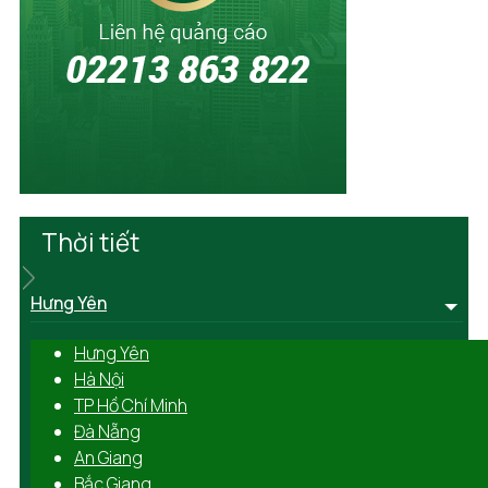
Thời tiết
Hưng Yên
Hưng Yên
Hà Nội
TP Hồ Chí Minh
Đà Nẵng
An Giang
Bắc Giang