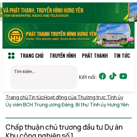
TRANG CHỦ
TRUYỀN HÌNH
PHÁT THANH
TIN TỨC
Kết nối:
Trang chủ
Tin tức
Hoạt động của Thường trực Tỉnh ủy
Ủy viên BCH Trung ương Đảng, Bí thư Tỉnh ủy Hưng Yên
Thứ 5, 06/08/2026 16:21
(GMT+7)
Chấp thuận chủ trương đầu tư Dự án
Khu công nghiệp số 1