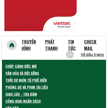
Yên Bái
TRUYỀN
PHÁT
TIN
CHECK
HÌNH
THANH
TỨC
MAIL
Về đầu trang
CHẮP CÁNH ƯỚC MƠ
VĂN HÓA VÀ ĐỜI SỐNG
THỜI SỰ NHÌN TỪ PHỐ HIẾN
PHÓNG SỰ VÀ PHIM TÀI LIỆU
GIAO LƯU - TỌA ĐÀM
CÔNG KHAI NGÂN SÁCH