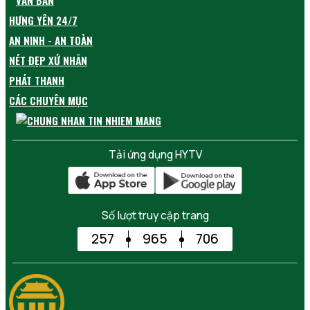
VĂN BẢN
HƯNG YÊN 24/7
AN NINH - AN TOÀN
NÉT ĐẸP XỨ NHÃN
PHÁT THANH
CÁC CHUYÊN MỤC
Tải ứng dụng HYTV
Số lượt truy cập trang
257
965
706