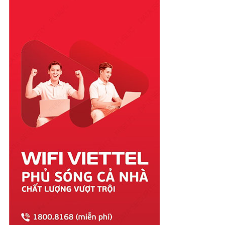
Phú Yên
Quảng Bình
Quảng Nam
Quảng Ngãi
Quảng Ninh
Quảng Trị
Sóc Trăng
Sơn La
Tây Ninh
Thái Bình
Thái Nguyên
Thanh Hóa
Thừa Thiên Huế
Tiền Giang
Trà Vinh
Tuyên Quang
Vĩnh Long
Vĩnh Phúc
Vũng Tàu