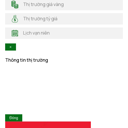
Hải Dương
Thị trường giá vàng
Hải Phòng
Hà Nam
Thị trường tỷ giá
Hà Tĩnh
Hậu Giang
Lịch vạn niên
Hòa Bình
Khánh Hòa
×
Kiên Giang
Kon Tum
Thông tin thị trường
Lai Châu
Lâm Đồng
Lạng Sơn
Lào Cai
Long An
Nam Định
Nghệ An
Ninh Bình
Ninh Thuận
Đóng
Phú Thọ