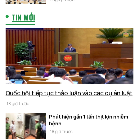
TIN MỚI
Quốc hội tiếp tục thảo luận vào các dự án luật
18 giờ trước
Phát hiện gần 1 tấn thịt lợn nhiễm
bệnh
18 giờ trước