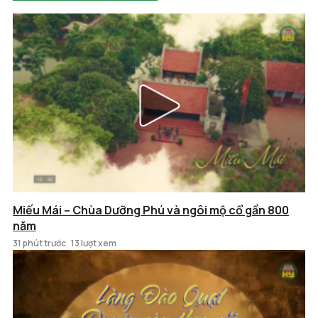
Miếu Mái – Chùa Dưỡng Phú và ngôi mộ cổ gần 800
năm
31 phút trước
13 lượt xem