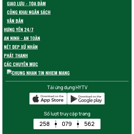
GIAO LƯU - TỌA ĐÀM
CÔNG KHAI NGÂN SÁCH
VĂN BẢN
HƯNG YÊN 24/7
AN NINH - AN TOÀN
NÉT ĐẸP XỨ NHÃN
PHÁT THANH
CÁC CHUYÊN MỤC
Tải ứng dụng HYTV
Số lượt truy cập trang
258
079
562