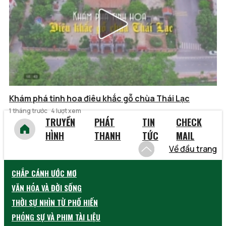
Khám phá tinh hoa điêu khắc gỗ chùa Thái Lạc
1 tháng trước
4 lượt xem
TRUYỀN
PHÁT
TIN
CHECK
HÌNH
THANH
TỨC
MAIL
Về đầu trang
CHẮP CÁNH ƯỚC MƠ
VĂN HÓA VÀ ĐỜI SỐNG
THỜI SỰ NHÌN TỪ PHỐ HIẾN
PHÓNG SỰ VÀ PHIM TÀI LIỆU