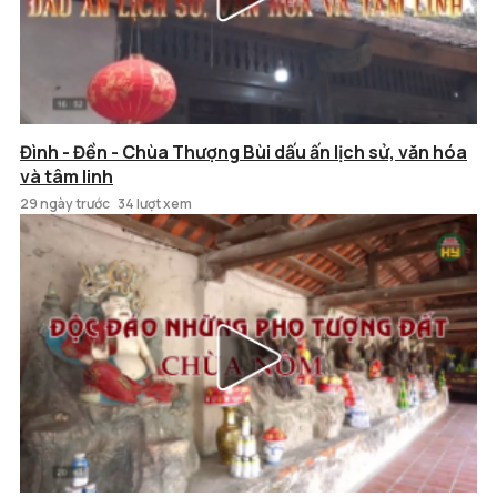
Đình - Đền - Chùa Thượng Bùi dấu ấn lịch sử, văn hóa
và tâm linh
29 ngày trước
34 lượt xem