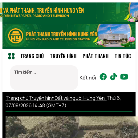
TRANG CHỦ
TRUYỀN HÌNH
PHÁT THANH
TIN TỨC
Kết nối:
Trang chủ
Truyền hình
Đất và người Hưng Yên
Thứ 6,
07/08/2026 14:48 (GMT+7)