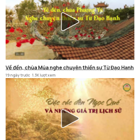
Về đền, chùa Múa nghe chuyện thiền sự Từ Đạo Hạnh
19 ngày trước
1.3K lượt xem