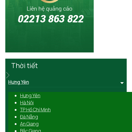
Thời tiết
Hưng Yên
Hưng Yên
Hà Nội
TP Hồ Chí Minh
Đà Nẵng
An Giang
Bắc Giang