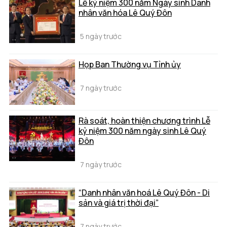
Lễ kỷ niệm 300 năm Ngày sinh Danh
nhân văn hóa Lê Quý Đôn
5 ngày trước
Họp Ban Thường vụ Tỉnh ủy
7 ngày trước
Rà soát, hoàn thiện chương trình Lễ
kỷ niệm 300 năm ngày sinh Lê Quý
Đôn
7 ngày trước
“Danh nhân văn hoá Lê Quý Đôn - Di
sản và giá trị thời đại”
7 ngày trước