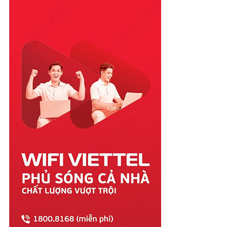
Phú Yên
Quảng Bình
Quảng Nam
Quảng Ngãi
Quảng Ninh
Quảng Trị
Sóc Trăng
Sơn La
Tây Ninh
Thái Bình
Thái Nguyên
Thanh Hóa
Thừa Thiên Huế
Tiền Giang
Trà Vinh
Tuyên Quang
Vĩnh Long
Vĩnh Phúc
Vũng Tàu