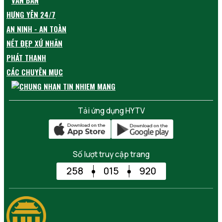
VĂN BẢN
HƯNG YÊN 24/7
AN NINH - AN TOÀN
NÉT ĐẸP XỨ NHÃN
PHÁT THANH
CÁC CHUYÊN MỤC
Tải ứng dụng HYTV
Số lượt truy cập trang
258
015
920