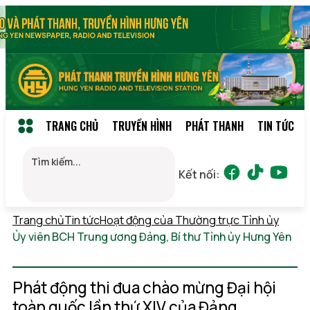
TRANG CHỦ
TRUYỀN HÌNH
PHÁT THANH
TIN TỨC
Kết nối:
Trang chủ
Tin tức
Hoạt động của Thường trực Tỉnh ủy
Ủy viên BCH Trung ương Đảng, Bí thư Tỉnh ủy Hưng Yên
Thứ 6, 07/08/2026 02:19
(GMT+7)
Phát động thi đua chào mừng Đại hội
toàn quốc lần thứ XIV của Đảng