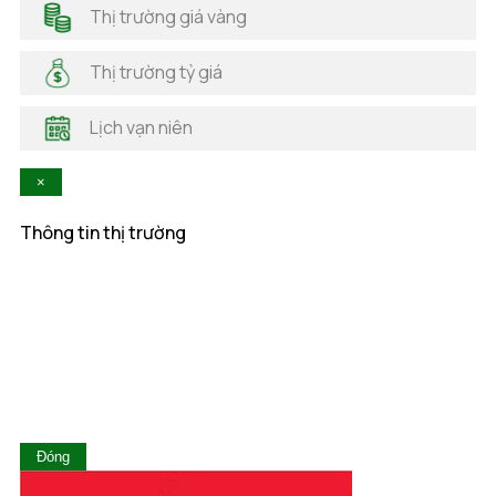
Hải Dương
Thị trường giá vàng
Hải Phòng
Hà Nam
Thị trường tỷ giá
Hà Tĩnh
Hậu Giang
Lịch vạn niên
Hòa Bình
Khánh Hòa
×
Kiên Giang
Kon Tum
Thông tin thị trường
Lai Châu
Lâm Đồng
Lạng Sơn
Lào Cai
Long An
Nam Định
Nghệ An
Ninh Bình
Ninh Thuận
Đóng
Phú Thọ