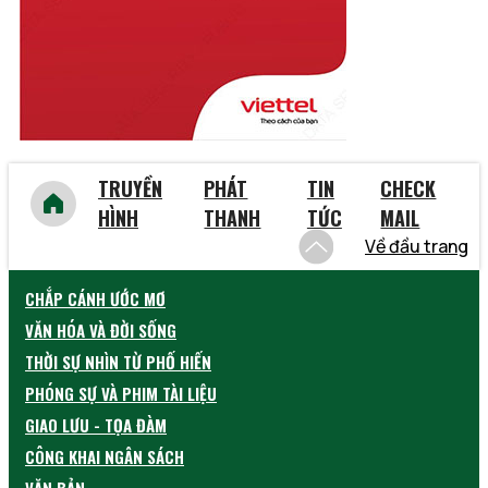
Yên Bái
TRUYỀN
PHÁT
TIN
CHECK
HÌNH
THANH
TỨC
MAIL
Về đầu trang
CHẮP CÁNH ƯỚC MƠ
VĂN HÓA VÀ ĐỜI SỐNG
THỜI SỰ NHÌN TỪ PHỐ HIẾN
PHÓNG SỰ VÀ PHIM TÀI LIỆU
GIAO LƯU - TỌA ĐÀM
CÔNG KHAI NGÂN SÁCH