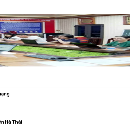
 mạng
ên Hà Thái