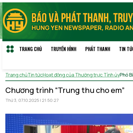
TRANG CHỦ
TRUYỀN HÌNH
PHÁT THANH
TIN TỨ
Trang chủ
Tin tức
Hoạt động của Thường trực Tỉnh ủy
Phó B
Chương trình “Trung thu cho em”
Thứ 3, 07.10.2025 | 21:50:27