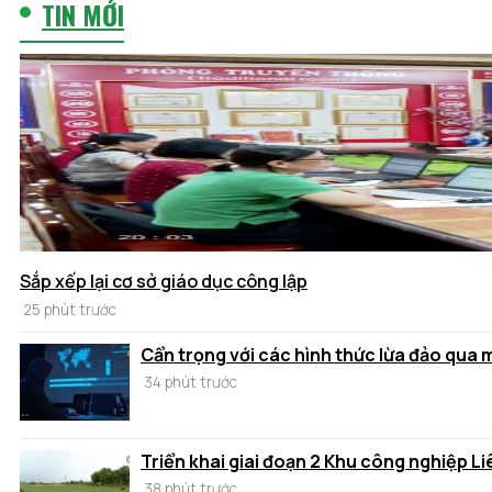
TIN MỚI
Sắp xếp lại cơ sở giáo dục công lập
25 phút trước
Cẩn trọng với các hình thức lừa đảo qua
34 phút trước
Triển khai giai đoạn 2 Khu công nghiệp Li
38 phút trước