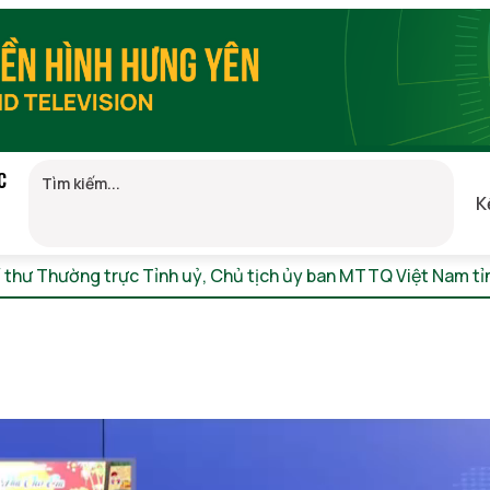
C
K
í thư Thường trực Tỉnh uỷ, Chủ tịch ủy ban MTTQ Việt Nam t