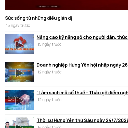
Sức sống từ những điều giản dị
15 ngày trước
Nâng cao kỹ năng số cho người dân, thúc
15 ngày trước
Doanh nghiệp Hưng Yên hội nhập ngày 2
12 ngày trước
“Làm sạch mã số thuế - Tháo gỡ điểm ng
12 ngày trước
Thời sự Hưng Yên thứ Sáu ngày 24/7/202
14 ngày trước