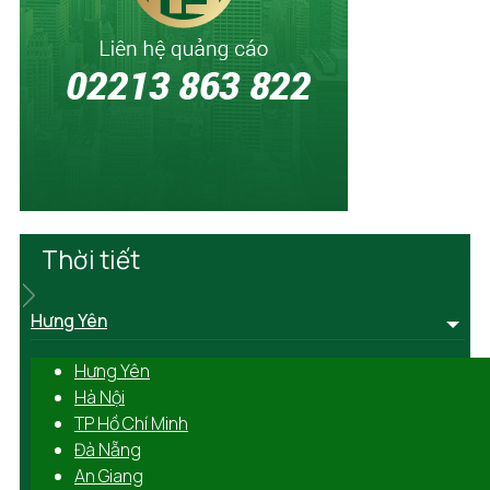
Thời tiết
Hưng Yên
Hưng Yên
Hà Nội
TP Hồ Chí Minh
Đà Nẵng
An Giang