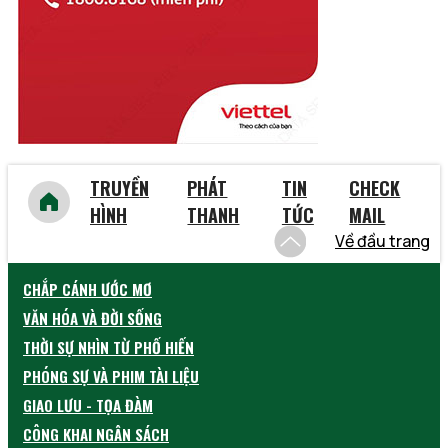
Vũng Tàu
Yên Bái
TRUYỀN
PHÁT
TIN
CHECK
HÌNH
THANH
TỨC
MAIL
Về đầu trang
CHẮP CÁNH ƯỚC MƠ
VĂN HÓA VÀ ĐỜI SỐNG
THỜI SỰ NHÌN TỪ PHỐ HIẾN
PHÓNG SỰ VÀ PHIM TÀI LIỆU
GIAO LƯU - TỌA ĐÀM
CÔNG KHAI NGÂN SÁCH