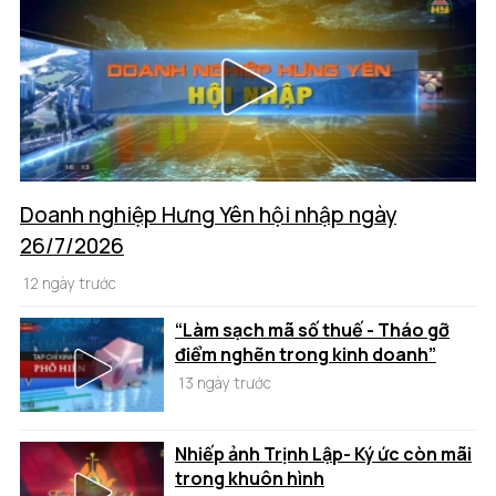
Doanh nghiệp Hưng Yên hội nhập ngày
26/7/2026
12 ngày trước
“Làm sạch mã số thuế - Tháo gỡ
điểm nghẽn trong kinh doanh”
13 ngày trước
Nhiếp ảnh Trịnh Lập- Ký ức còn mãi
trong khuôn hình