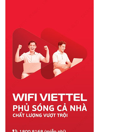
Phú Thọ
Phú Yên
Quảng Bình
Quảng Nam
Quảng Ngãi
Quảng Ninh
Quảng Trị
Sóc Trăng
Sơn La
Tây Ninh
Thái Bình
Thái Nguyên
Thanh Hóa
Thừa Thiên Huế
Tiền Giang
Trà Vinh
Tuyên Quang
Vĩnh Long
Vĩnh Phúc