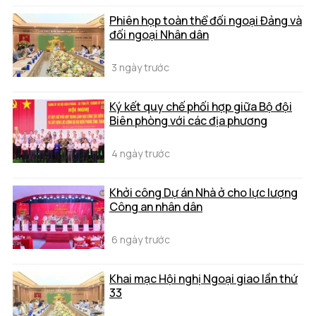
Phiên họp toàn thể đối ngoại Đảng và
đối ngoại Nhân dân
3 ngày trước
Ký kết quy chế phối hợp giữa Bộ đội
Biên phòng với các địa phương
4 ngày trước
Khởi công Dự án Nhà ở cho lực lượng
Công an nhân dân
6 ngày trước
Khai mạc Hội nghị Ngoại giao lần thứ
33