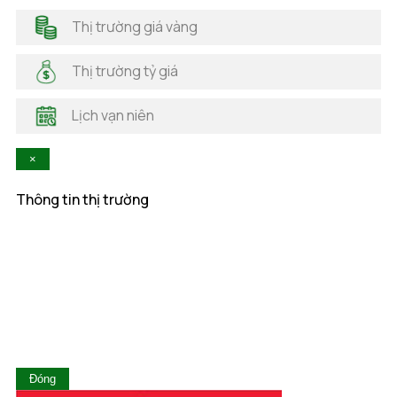
Hải Dương
Thị trường giá vàng
Hải Phòng
Hà Nam
Thị trường tỷ giá
Hà Tĩnh
Hậu Giang
Lịch vạn niên
Hòa Bình
Khánh Hòa
×
Kiên Giang
Kon Tum
Thông tin thị trường
Lai Châu
Lâm Đồng
Lạng Sơn
Lào Cai
Long An
Nam Định
Nghệ An
Ninh Bình
Ninh Thuận
Đóng