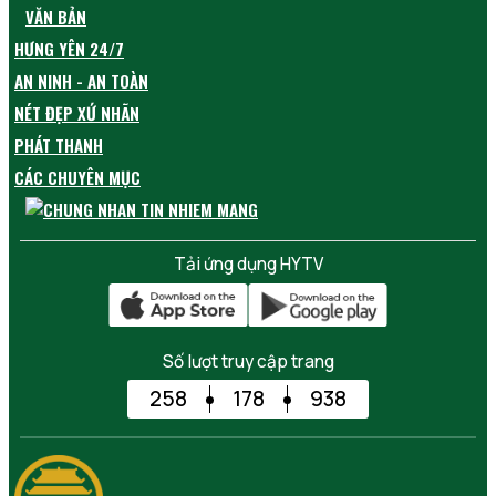
VĂN BẢN
HƯNG YÊN 24/7
AN NINH - AN TOÀN
NÉT ĐẸP XỨ NHÃN
PHÁT THANH
CÁC CHUYÊN MỤC
Tải ứng dụng HYTV
Số lượt truy cập trang
258
178
938