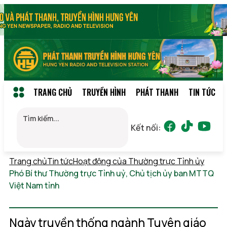
TRANG CHỦ
TRUYỀN HÌNH
PHÁT THANH
TIN TỨC
Kết nối:
Trang chủ
Tin tức
Hoạt động của Thường trực Tỉnh ủy
Phó Bí thư Thường trực Tỉnh uỷ, Chủ tịch ủy ban MTTQ
Việt Nam tỉnh
Thứ 7, 08/08/2026 14:43
(GMT+7)
Ngày truyền thống ngành Tuyên giáo