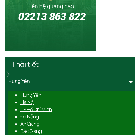
Thời tiết
Hưng Yên
Hưng Yên
Hà Nội
TP Hồ Chí Minh
Đà Nẵng
An Giang
Bắc Giang