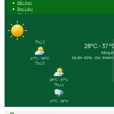
Bắc Kạn
Bạc Liêu
Bắc Ninh
Bến Tre
Bình Định
Bình Dương
Bình Phước
Thứ 2
o
o
28
C - 37
Bình Thuận
Cà Mau
Nắng ấ
Cần Thơ
o
o
Độ ẩm: 60% - Gió: 9/hkm
27
C - 36
C
Thứ 3
Cao Bằng
Đắk Lắk
Đắk Nông
o
o
28
C - 37
C
Điện Biên
Thứ 4
Đồng Nai
Đồng Tháp
Gia Lai
o
o
27
C - 36
C
Hà Giang
Hải Dương