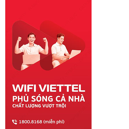
Phú Yên
Quảng Bình
Quảng Nam
Quảng Ngãi
Quảng Ninh
Quảng Trị
Sóc Trăng
Sơn La
Tây Ninh
Thái Bình
Thái Nguyên
Thanh Hóa
Thừa Thiên Huế
Tiền Giang
Trà Vinh
Tuyên Quang
Vĩnh Long
Vĩnh Phúc
Vũng Tàu