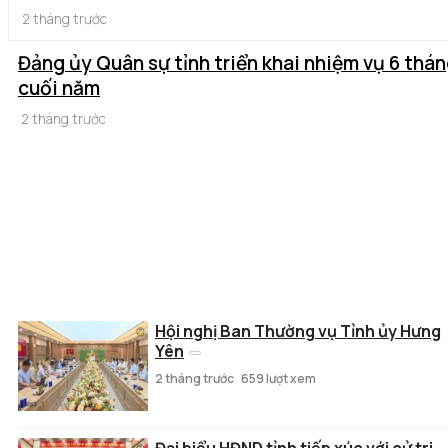
2 tháng trước
Đảng ủy Quân sự tỉnh triển khai nhiệm vụ 6 thá
cuối năm
2 tháng trước
Hội nghị Ban Thường vụ Tỉnh ủy Hưng
Yên
2 tháng trước
659 lượt xem
Đại biểu HĐND tỉnh tiếp xúc với cử tri