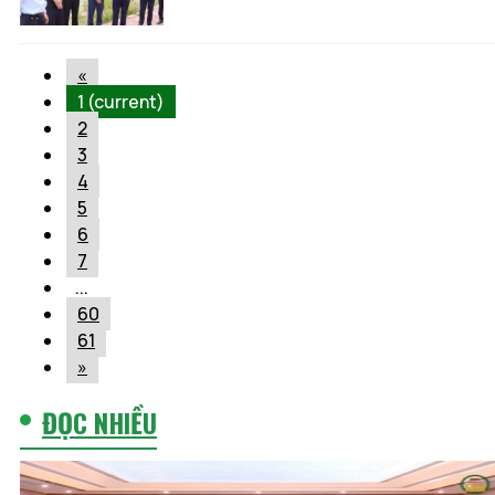
«
1
(current)
2
3
4
5
6
7
...
60
61
»
ĐỌC NHIỀU