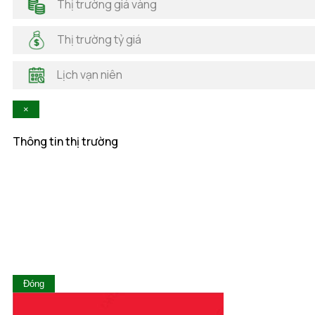
Thị trường giá vàng
Hải Phòng
Hà Nam
Thị trường tỷ giá
Hà Tĩnh
Hậu Giang
Lịch vạn niên
Hòa Bình
Khánh Hòa
×
Kiên Giang
Kon Tum
Thông tin thị trường
Lai Châu
Lâm Đồng
Lạng Sơn
Lào Cai
Long An
Nam Định
Nghệ An
Ninh Bình
Ninh Thuận
Đóng
Phú Thọ