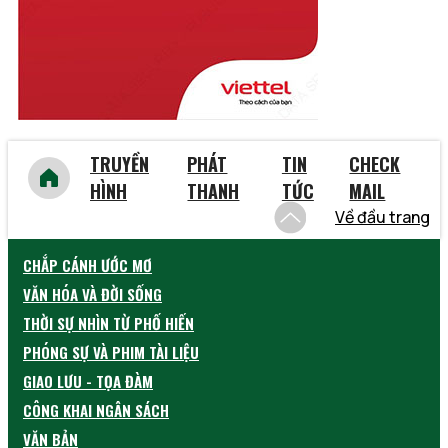
Yên Bái
TRUYỀN
PHÁT
TIN
CHECK
HÌNH
THANH
TỨC
MAIL
Về đầu trang
CHẮP CÁNH ƯỚC MƠ
VĂN HÓA VÀ ĐỜI SỐNG
THỜI SỰ NHÌN TỪ PHỐ HIẾN
PHÓNG SỰ VÀ PHIM TÀI LIỆU
GIAO LƯU - TỌA ĐÀM
CÔNG KHAI NGÂN SÁCH
VĂN BẢN