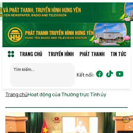
TRANG CHỦ
TRUYỀN HÌNH
PHÁT THANH
TIN TỨC
Kết nối:
Trang chủ
Hoạt động của Thường trực Tỉnh ủy
Chủ nhật,
09/08/2026 11:11 (GMT+7)