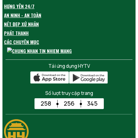
HƯNG YÊN 24/7
AN NINH - AN TOÀN
NÉT ĐẸP XỨ NHÃN
PHÁT THANH
CÁC CHUYÊN MỤC
Tải ứng dụng HYTV
Số lượt truy cập trang
258
256
345