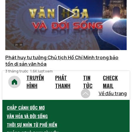
Phát huy tư tưởng Chủ tịch Hồ Chí Minh trong bảo
tồn di sản văn hóa
3 tháng trước
1.6K lượt xem
TRUYỀN
PHÁT
TIN
CHECK
HÌNH
THANH
TỨC
MAIL
Về đầu trang
CHẮP CÁNH ƯỚC MƠ
VĂN HÓA VÀ ĐỜI SỐNG
THỜI SỰ NHÌN TỪ PHỐ HIẾN