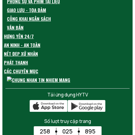
PHÓNG SỰ VÀ PHIM TÀI LIỆU
GIAO LƯU - TỌA ĐÀM
CÔNG KHAI NGÂN SÁCH
VĂN BẢN
HƯNG YÊN 24/7
AN NINH - AN TOÀN
NÉT ĐẸP XỨ NHÃN
PHÁT THANH
CÁC CHUYÊN MỤC
Tải ứng dụng HYTV
Số lượt truy cập trang
258
025
895