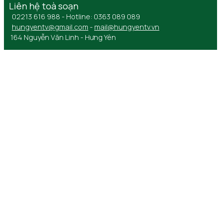
Liên hệ toà soạn
02213 616 988 - Hotline: 0363 089 089
hungyentv@gmail.com
-
mail@hungyentv.vn
164 Nguyễn Văn Linh - Hưng Yên