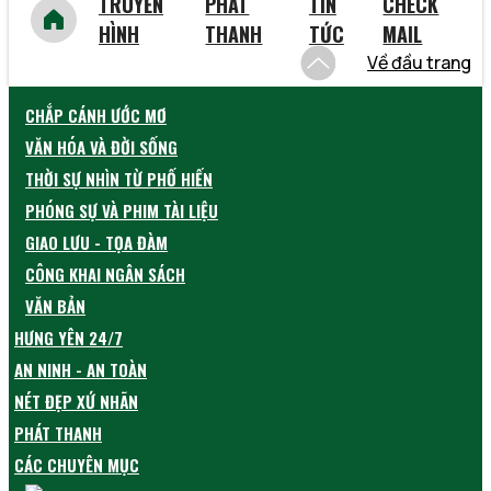
TRUYỀN
PHÁT
TIN
CHECK
HÌNH
THANH
TỨC
MAIL
Về đầu trang
CHẮP CÁNH ƯỚC MƠ
VĂN HÓA VÀ ĐỜI SỐNG
THỜI SỰ NHÌN TỪ PHỐ HIẾN
PHÓNG SỰ VÀ PHIM TÀI LIỆU
GIAO LƯU - TỌA ĐÀM
CÔNG KHAI NGÂN SÁCH
VĂN BẢN
HƯNG YÊN 24/7
AN NINH - AN TOÀN
NÉT ĐẸP XỨ NHÃN
PHÁT THANH
CÁC CHUYÊN MỤC