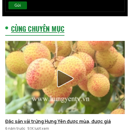
Gửi
CÙNG CHUYÊN MỤC
Đặc sản vải trứng Hưng Yên được mùa, được giá
6 năm trước
9.1K lượt xem