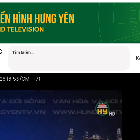
C
K
026 13:53 (GMT+7)