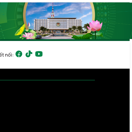
ết nối: