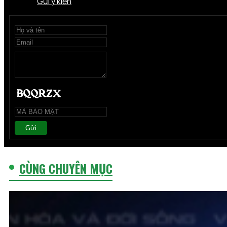
Gửi ý kiến
Gửi
CÙNG CHUYÊN MỤC