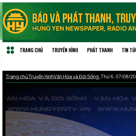
TRANG CHỦ
TRUYỀN HÌNH
PHÁT THANH
TIN TỨ
Trang chủ
Truyền hình
Văn Hóa và Đời Sống
Thứ 6, 07/08/2