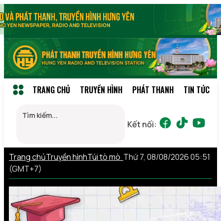
TRANG CHỦ
TRUYỀN HÌNH
PHÁT THANH
TIN TỨC
Kết nối:
Trang chủ
Truyền hình
Túi tò mò
Thứ 7, 08/08/2026 05:51
(GMT+7)