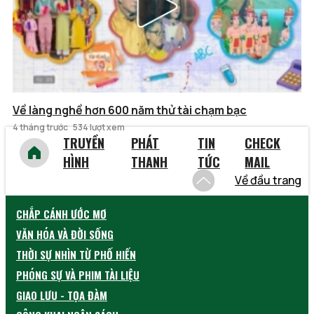
Về làng nghề hơn 600 năm thử tài chạm bạc
4 tháng trước
534 lượt xem
TRUYỀN
PHÁT
TIN
CHECK
HÌNH
THANH
TỨC
MAIL
Về đầu trang
CHẮP CÁNH ƯỚC MƠ
VĂN HÓA VÀ ĐỜI SỐNG
THỜI SỰ NHÌN TỪ PHỐ HIẾN
PHÓNG SỰ VÀ PHIM TÀI LIỆU
GIAO LƯU - TỌA ĐÀM