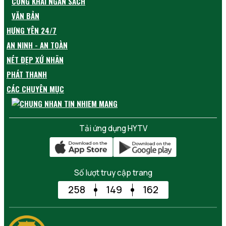
CÔNG KHAI NGÂN SÁCH
VĂN BẢN
HƯNG YÊN 24/7
AN NINH - AN TOÀN
NÉT ĐẸP XỨ NHÃN
PHÁT THANH
CÁC CHUYÊN MỤC
Tải ứng dụng HYTV
Số lượt truy cập trang
258
149
162