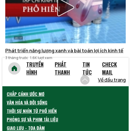
Phát triển năng lượng xanh và bài toán lợi ích kinh tế
3 tháng trước
1.6K lượt xem
TRUYỀN
PHÁT
TIN
CHECK
HÌNH
THANH
TỨC
MAIL
Về đầu trang
CHẮP CÁNH ƯỚC MƠ
VĂN HÓA VÀ ĐỜI SỐNG
THỜI SỰ NHÌN TỪ PHỐ HIẾN
PHÓNG SỰ VÀ PHIM TÀI LIỆU
GIAO LƯU - TỌA ĐÀM