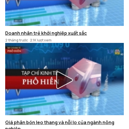
Doanh nhân trẻ khởi nghiệp xuất sắc
2 tháng trước
2.1K lượt xem
Giá phân bón leo thang và nỗi lo của ngành nông
nghiệp