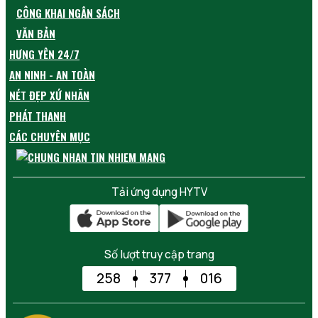
CÔNG KHAI NGÂN SÁCH
VĂN BẢN
HƯNG YÊN 24/7
AN NINH - AN TOÀN
NÉT ĐẸP XỨ NHÃN
PHÁT THANH
CÁC CHUYÊN MỤC
Tải ứng dụng HYTV
Số lượt truy cập trang
258
377
016