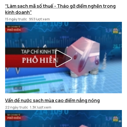
“Làm sạch mã số thuế - Tháo gỡ điểm nghẽn trong
kinh doanh”
15 ngày trước
953 lượt xem
Vấn đề nước sạch mùa cao điểm nắng nóng
22 ngày trước
1.3K lượt xem