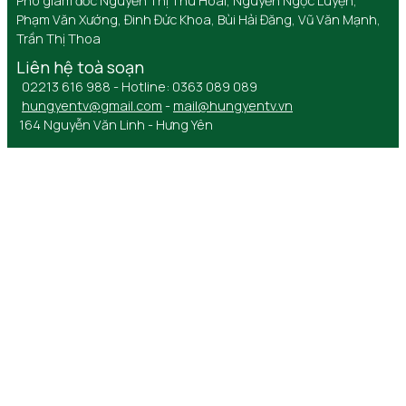
Phó giám đốc Nguyễn Thị Thu Hoài, Nguyễn Ngọc Luyện,
Phạm Văn Xướng, Đinh Đức Khoa, Bùi Hải Đăng, Vũ Văn Mạnh,
Trần Thị Thoa
Liên hệ toà soạn
02213 616 988 - Hotline: 0363 089 089
hungyentv@gmail.com
-
mail@hungyentv.vn
164 Nguyễn Văn Linh - Hưng Yên