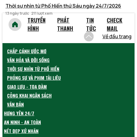
Thời sự nhìn từ Phố Hiến thứ Sáu ngày 24/7/2026
13 ngày trước
211 lượt xem
TRUYỀN
PHÁT
TIN
CHECK
HÌNH
THANH
TỨC
MAIL
Về đầu trang
CHẮP CÁNH ƯỚC MƠ
VĂN HÓA VÀ ĐỜI SỐNG
THỜI SỰ NHÌN TỪ PHỐ HIẾN
PHÓNG SỰ VÀ PHIM TÀI LIỆU
GIAO LƯU - TỌA ĐÀM
CÔNG KHAI NGÂN SÁCH
VĂN BẢN
HƯNG YÊN 24/7
AN NINH - AN TOÀN
NÉT ĐẸP XỨ NHÃN