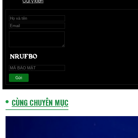
Gửi ý kiến
Gửi
CÙNG CHUYÊN MỤC