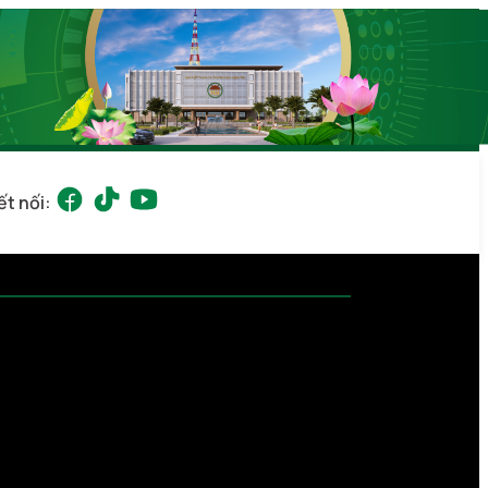
ết nối: