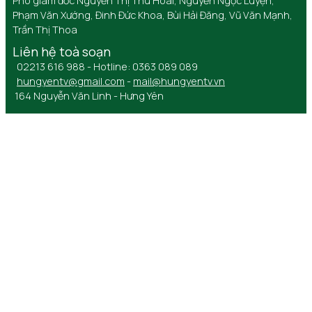
Phó giám đốc Nguyễn Thị Thu Hoài, Nguyễn Ngọc Luyện,
Phạm Văn Xướng, Đinh Đức Khoa, Bùi Hải Đăng, Vũ Văn Mạnh,
Trần Thị Thoa
Liên hệ toà soạn
02213 616 988 - Hotline: 0363 089 089
hungyentv@gmail.com
-
mail@hungyentv.vn
164 Nguyễn Văn Linh - Hưng Yên