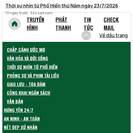
Thời sự nhìn từ Phố Hiến thứ Năm ngày 23/7/2026
13 ngày trước
324 lượt xem
TRUYỀN
PHÁT
TIN
CHECK
HÌNH
THANH
TỨC
MAIL
Về đầu trang
CHẮP CÁNH ƯỚC MƠ
VĂN HÓA VÀ ĐỜI SỐNG
THỜI SỰ NHÌN TỪ PHỐ HIẾN
PHÓNG SỰ VÀ PHIM TÀI LIỆU
GIAO LƯU - TỌA ĐÀM
CÔNG KHAI NGÂN SÁCH
VĂN BẢN
HƯNG YÊN 24/7
AN NINH - AN TOÀN
NÉT ĐẸP XỨ NHÃN