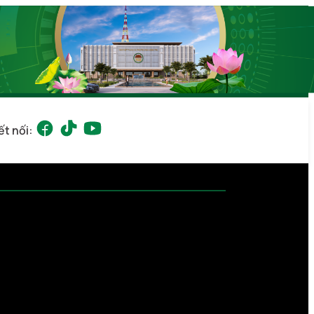
ết nối: