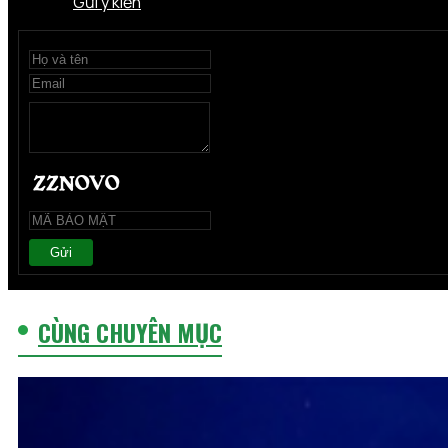
Gửi ý kiến
Gửi
CÙNG CHUYÊN MỤC