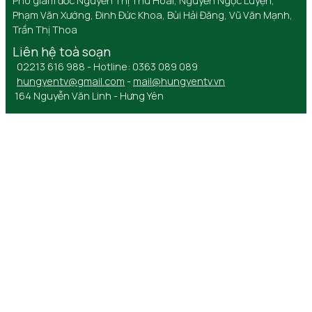
Phó giám đốc Nguyễn Thị Thu Hoài, Nguyễn Ngọc Luyện,
Phạm Văn Xướng, Đinh Đức Khoa, Bùi Hải Đăng, Vũ Văn Mạnh,
Trần Thị Thoa
Liên hệ toà soạn
02213 616 988 - Hotline: 0363 089 089
hungyentv@gmail.com
-
mail@hungyentv.vn
164 Nguyễn Văn Linh - Hưng Yên