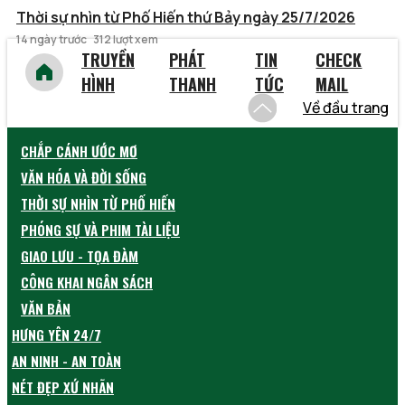
Thời sự nhìn từ Phố Hiến thứ Bảy ngày 25/7/2026
14 ngày trước
312 lượt xem
TRUYỀN
PHÁT
TIN
CHECK
HÌNH
THANH
TỨC
MAIL
Về đầu trang
CHẮP CÁNH ƯỚC MƠ
VĂN HÓA VÀ ĐỜI SỐNG
THỜI SỰ NHÌN TỪ PHỐ HIẾN
PHÓNG SỰ VÀ PHIM TÀI LIỆU
GIAO LƯU - TỌA ĐÀM
CÔNG KHAI NGÂN SÁCH
VĂN BẢN
HƯNG YÊN 24/7
AN NINH - AN TOÀN
NÉT ĐẸP XỨ NHÃN