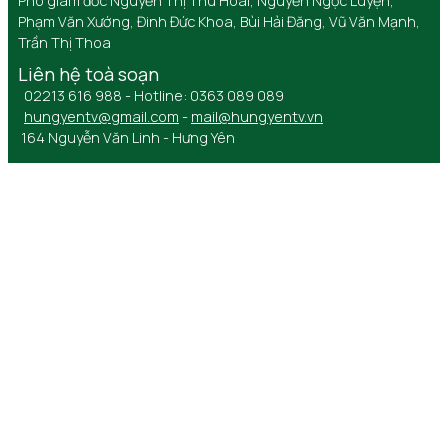
Phó giám đốc Nguyễn Thị Thu Hoài, Nguyễn Ngọc Luyện,
Phạm Văn Xướng, Đinh Đức Khoa, Bùi Hải Đăng, Vũ Văn Mạnh,
Trần Thị Thoa
Liên hệ toà soạn
02213 616 988 - Hotline: 0363 089 089
hungyentv@gmail.com
-
mail@hungyentv.vn
164 Nguyễn Văn Linh - Hưng Yên