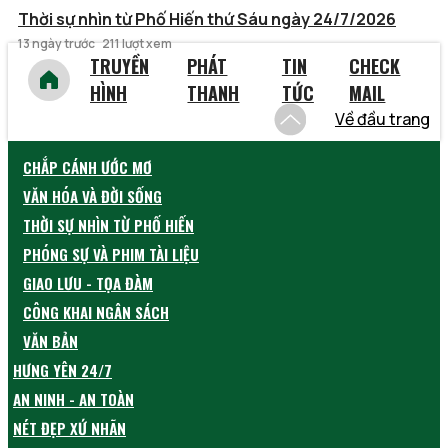
Thời sự nhìn từ Phố Hiến thứ Sáu ngày 24/7/2026
13 ngày trước
211 lượt xem
TRUYỀN
PHÁT
TIN
CHECK
HÌNH
THANH
TỨC
MAIL
Về đầu trang
CHẮP CÁNH ƯỚC MƠ
VĂN HÓA VÀ ĐỜI SỐNG
THỜI SỰ NHÌN TỪ PHỐ HIẾN
PHÓNG SỰ VÀ PHIM TÀI LIỆU
GIAO LƯU - TỌA ĐÀM
CÔNG KHAI NGÂN SÁCH
VĂN BẢN
HƯNG YÊN 24/7
AN NINH - AN TOÀN
NÉT ĐẸP XỨ NHÃN