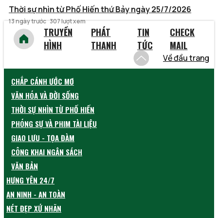
Thời sự nhìn từ Phố Hiến thứ Bảy ngày 25/7/2026
13 ngày trước
307 lượt xem
TRUYỀN
PHÁT
TIN
CHECK
HÌNH
THANH
TỨC
MAIL
Về đầu trang
CHẮP CÁNH ƯỚC MƠ
VĂN HÓA VÀ ĐỜI SỐNG
THỜI SỰ NHÌN TỪ PHỐ HIẾN
PHÓNG SỰ VÀ PHIM TÀI LIỆU
GIAO LƯU - TỌA ĐÀM
CÔNG KHAI NGÂN SÁCH
VĂN BẢN
HƯNG YÊN 24/7
AN NINH - AN TOÀN
NÉT ĐẸP XỨ NHÃN