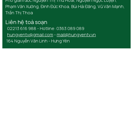
Phó giám đốc Nguyễn Thị Thu Hoài, Nguyễn Ngọc Luyện,
Phạm Văn Xướng, Đinh Đức Khoa, Bùi Hải Đăng, Vũ Văn Mạnh,
Trần Thị Thoa
Liên hệ toà soạn
02213 616 988 - Hotline: 0363 089 089
hungyentv@gmail.com
-
mail@hungyentv.vn
164 Nguyễn Văn Linh - Hưng Yên