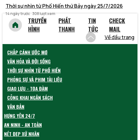
Thời sự nhìn từ Phố Hiến thứ Bảy ngày 25/7/2026
14 ngày trước
308 lượt xem
TRUYỀN
PHÁT
TIN
CHECK
HÌNH
THANH
TỨC
MAIL
Về đầu trang
CHẮP CÁNH ƯỚC MƠ
VĂN HÓA VÀ ĐỜI SỐNG
THỜI SỰ NHÌN TỪ PHỐ HIẾN
PHÓNG SỰ VÀ PHIM TÀI LIỆU
GIAO LƯU - TỌA ĐÀM
CÔNG KHAI NGÂN SÁCH
VĂN BẢN
HƯNG YÊN 24/7
AN NINH - AN TOÀN
NÉT ĐẸP XỨ NHÃN