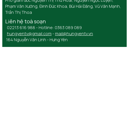
Phó giám đốc Nguyễn Thị Thu Hoài, Nguyễn Ngọc Luyện,
Phạm Văn Xướng, Đinh Đức Khoa, Bùi Hải Đăng, Vũ Văn Mạnh,
Trần Thị Thoa
Liên hệ toà soạn
02213 616 988 - Hotline: 0363 089 089
hungyentv@gmail.com
-
mail@hungyentv.vn
164 Nguyễn Văn Linh - Hưng Yên