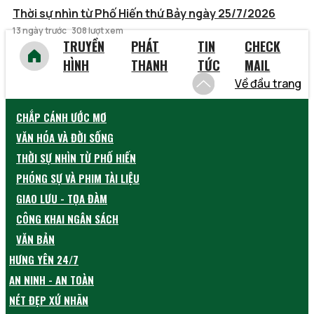
Thời sự nhìn từ Phố Hiến thứ Bảy ngày 25/7/2026
13 ngày trước
308 lượt xem
TRUYỀN
PHÁT
TIN
CHECK
HÌNH
THANH
TỨC
MAIL
Về đầu trang
CHẮP CÁNH ƯỚC MƠ
VĂN HÓA VÀ ĐỜI SỐNG
THỜI SỰ NHÌN TỪ PHỐ HIẾN
PHÓNG SỰ VÀ PHIM TÀI LIỆU
GIAO LƯU - TỌA ĐÀM
CÔNG KHAI NGÂN SÁCH
VĂN BẢN
HƯNG YÊN 24/7
AN NINH - AN TOÀN
NÉT ĐẸP XỨ NHÃN