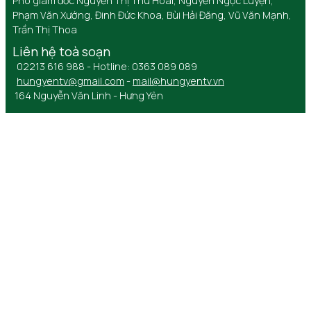
Phó giám đốc Nguyễn Thị Thu Hoài, Nguyễn Ngọc Luyện,
Phạm Văn Xướng, Đinh Đức Khoa, Bùi Hải Đăng, Vũ Văn Mạnh,
Trần Thị Thoa
Liên hệ toà soạn
02213 616 988 - Hotline: 0363 089 089
hungyentv@gmail.com
-
mail@hungyentv.vn
164 Nguyễn Văn Linh - Hưng Yên