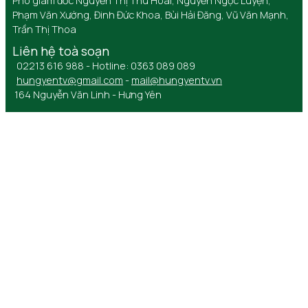
Phó giám đốc Nguyễn Thị Thu Hoài, Nguyễn Ngọc Luyện,
Phạm Văn Xướng, Đinh Đức Khoa, Bùi Hải Đăng, Vũ Văn Mạnh,
Trần Thị Thoa
Liên hệ toà soạn
02213 616 988 - Hotline: 0363 089 089
hungyentv@gmail.com
-
mail@hungyentv.vn
164 Nguyễn Văn Linh - Hưng Yên