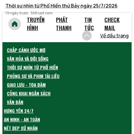
Thời sự nhìn từ Phố Hiến thứ Bảy ngày 25/7/2026
13 ngày trước
308 lượt xem
TRUYỀN
PHÁT
TIN
CHECK
HÌNH
THANH
TỨC
MAIL
Về đầu trang
CHẮP CÁNH ƯỚC MƠ
VĂN HÓA VÀ ĐỜI SỐNG
THỜI SỰ NHÌN TỪ PHỐ HIẾN
PHÓNG SỰ VÀ PHIM TÀI LIỆU
GIAO LƯU - TỌA ĐÀM
CÔNG KHAI NGÂN SÁCH
VĂN BẢN
HƯNG YÊN 24/7
AN NINH - AN TOÀN
NÉT ĐẸP XỨ NHÃN