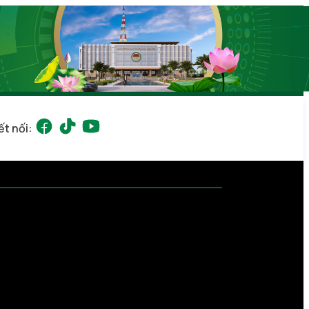
ết nối: