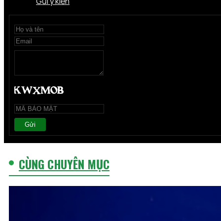
Gửi ý kiến
Gửi
CÙNG CHUYÊN MỤC