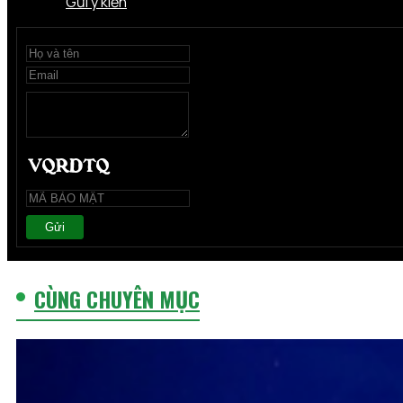
Gửi ý kiến
Gửi
CÙNG CHUYÊN MỤC