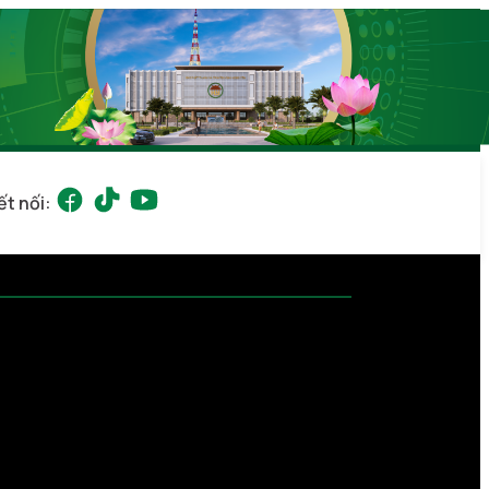
ết nối: