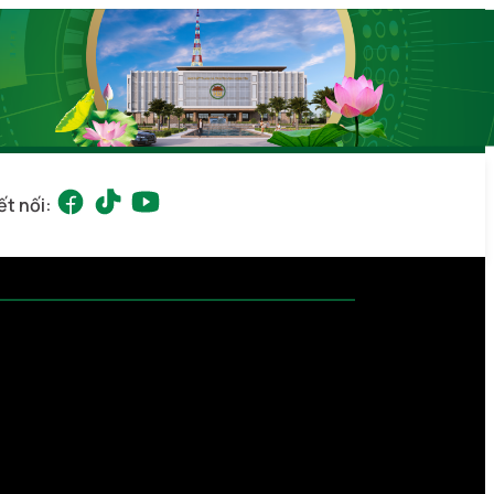
ết nối: