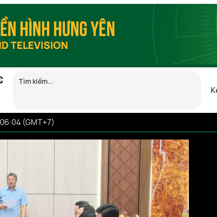
C
K
 06:04 (GMT+7)