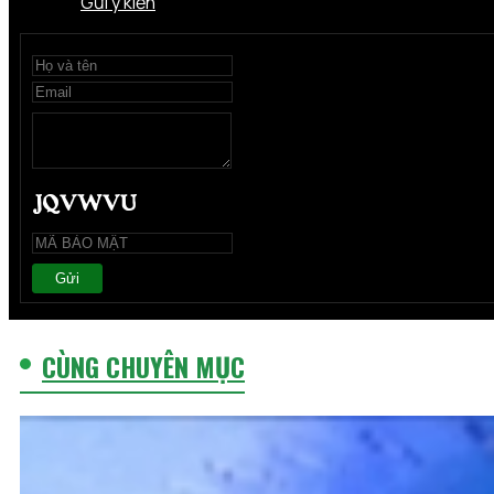
Gửi ý kiến
Gửi
CÙNG CHUYÊN MỤC