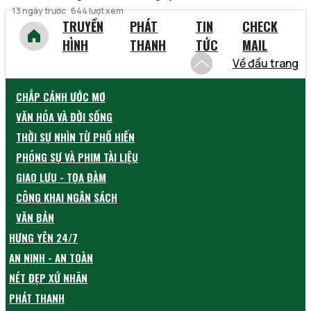
13 ngày trước
644 lượt xem
TRUYỀN
PHÁT
TIN
CHECK
HÌNH
THANH
TỨC
MAIL
Về đầu trang
CHẮP CÁNH ƯỚC MƠ
VĂN HÓA VÀ ĐỜI SỐNG
THỜI SỰ NHÌN TỪ PHỐ HIẾN
PHÓNG SỰ VÀ PHIM TÀI LIỆU
GIAO LƯU - TỌA ĐÀM
CÔNG KHAI NGÂN SÁCH
VĂN BẢN
HƯNG YÊN 24/7
AN NINH - AN TOÀN
NÉT ĐẸP XỨ NHÃN
PHÁT THANH