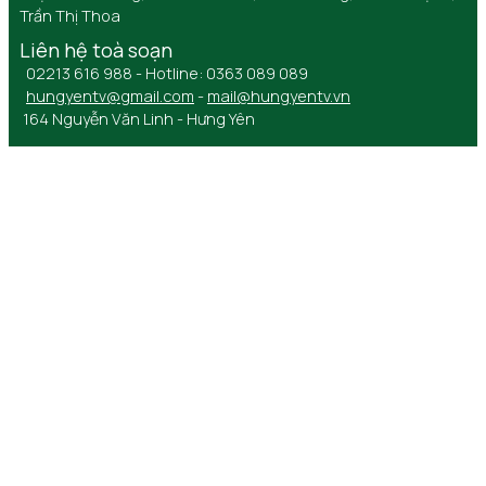
Trần Thị Thoa
Liên hệ toà soạn
02213 616 988 - Hotline: 0363 089 089
hungyentv@gmail.com
-
mail@hungyentv.vn
164 Nguyễn Văn Linh - Hưng Yên