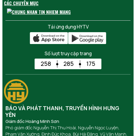
CÁC CHUYÊN MỤC
Tải ứng dụng HYTV
Số lượt truy cập trang
258
285
175
BÁO VÀ PHÁT THANH, TRUYỀN HÌNH HƯNG
YÊN
Giám đốc Hoàng Minh Sơn
Phó giám đốc Nguyễn Thị Thu Hoài, Nguyễn Ngọc Luyện,
Phạm Văn Xướng, Đinh Đức Khoa, Bùi Hải Đăng, Vũ Văn Mạnh,