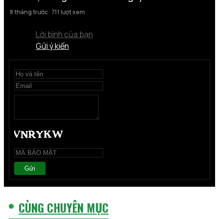
8 tháng trước
711 lượt xem
Lời bình của bạn
Gửi ý kiến
Gửi
CÙNG CHUYÊN MỤC