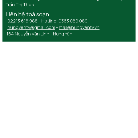
Trần Thị Thoa
Liên hệ toà soạn
02213 616 988 - Hotline: 0363 089 089
hungyentv@gmail.com
-
mail@hungyentv.vn
164 Nguyễn Văn Linh - Hưng Yên