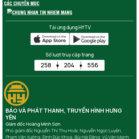
CÁC CHUYÊN MỤC
Tải ứng dụng HYTV
Số lượt truy cập trang
258
204
556
BÁO VÀ PHÁT THANH, TRUYỀN HÌNH HƯNG
YÊN
Giám đốc Hoàng Minh Sơn
Phó giám đốc Nguyễn Thị Thu Hoài, Nguyễn Ngọc Luyện,
Phạm Văn Xướng, Đinh Đức Khoa, Bùi Hải Đăng, Vũ Văn Mạnh,