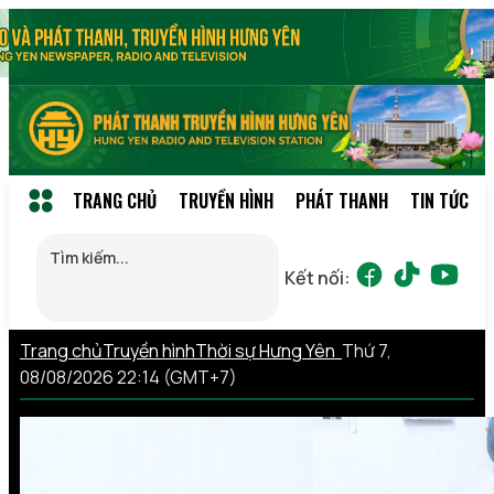
TRANG CHỦ
TRUYỀN HÌNH
PHÁT THANH
TIN TỨC
Kết nối:
Trang chủ
Truyền hình
Thời sự Hưng Yên
Thứ 7,
08/08/2026 22:14 (GMT+7)