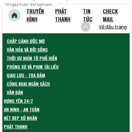
12 ngày trước
641 lượt xem
TRUYỀN
PHÁT
TIN
CHECK
HÌNH
THANH
TỨC
MAIL
Về đầu trang
CHẮP CÁNH ƯỚC MƠ
VĂN HÓA VÀ ĐỜI SỐNG
THỜI SỰ NHÌN TỪ PHỐ HIẾN
PHÓNG SỰ VÀ PHIM TÀI LIỆU
GIAO LƯU - TỌA ĐÀM
CÔNG KHAI NGÂN SÁCH
VĂN BẢN
HƯNG YÊN 24/7
AN NINH - AN TOÀN
NÉT ĐẸP XỨ NHÃN
PHÁT THANH