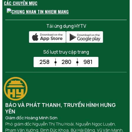
CÁC CHUYÊN MỤC
Tải ứng dụng HYTV
Số lượt truy cập trang
258
280
981
BÁO VÀ PHÁT THANH, TRUYỀN HÌNH HƯNG
YÊN
Giám đốc Hoàng Minh Sơn
Phó giám đốc Nguyễn Thị Thu Hoài, Nguyễn Ngọc Luyện,
Phạm Văn Xướng, Đinh Đức Khoa, Bùi Hải Đăng, Vũ Văn Mạnh,