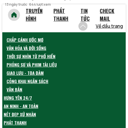
13 ngày trước
644 lượt xem
TRUYỀN
PHÁT
TIN
CHECK
HÌNH
THANH
TỨC
MAIL
Về đầu trang
CHẮP CÁNH ƯỚC MƠ
VĂN HÓA VÀ ĐỜI SỐNG
THỜI SỰ NHÌN TỪ PHỐ HIẾN
PHÓNG SỰ VÀ PHIM TÀI LIỆU
GIAO LƯU - TỌA ĐÀM
CÔNG KHAI NGÂN SÁCH
VĂN BẢN
HƯNG YÊN 24/7
AN NINH - AN TOÀN
NÉT ĐẸP XỨ NHÃN
PHÁT THANH