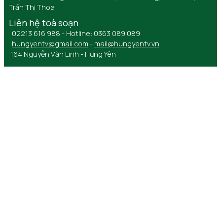
Trần Thị Thoa
Liên hệ toà soạn
02213 616 988 - Hotline: 0363 089 089
hungyentv@gmail.com
-
mail@hungyentv.vn
164 Nguyễn Văn Linh - Hưng Yên