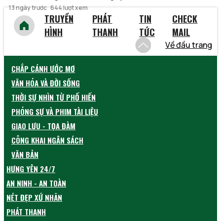
13 ngày trước
644 lượt xem
TRUYỀN
PHÁT
TIN
CHECK
HÌNH
THANH
TỨC
MAIL
Về đầu trang
CHẮP CÁNH ƯỚC MƠ
VĂN HÓA VÀ ĐỜI SỐNG
THỜI SỰ NHÌN TỪ PHỐ HIẾN
PHÓNG SỰ VÀ PHIM TÀI LIỆU
GIAO LƯU - TỌA ĐÀM
CÔNG KHAI NGÂN SÁCH
VĂN BẢN
HƯNG YÊN 24/7
AN NINH - AN TOÀN
NÉT ĐẸP XỨ NHÃN
PHÁT THANH