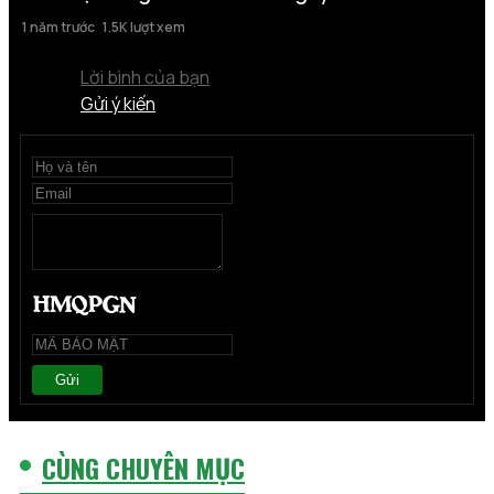
1 năm trước
1.5K lượt xem
Lời bình của bạn
Gửi ý kiến
Gửi
CÙNG CHUYÊN MỤC