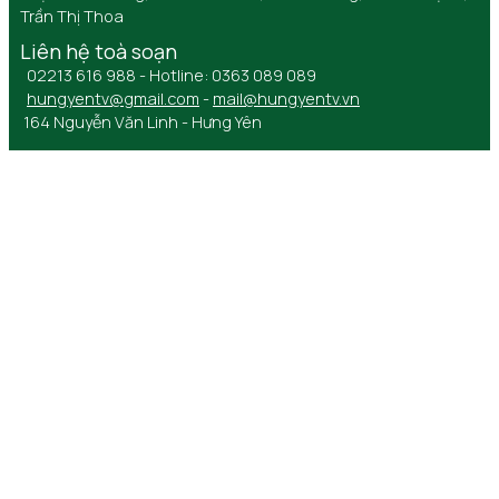
Trần Thị Thoa
Liên hệ toà soạn
02213 616 988 - Hotline: 0363 089 089
hungyentv@gmail.com
-
mail@hungyentv.vn
164 Nguyễn Văn Linh - Hưng Yên