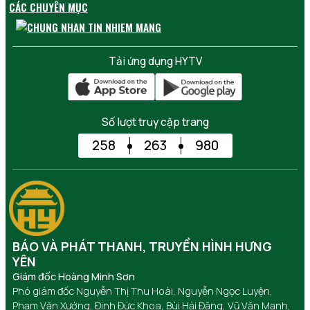
CÁC CHUYÊN MỤC
Tải ứng dụng HYTV
Số lượt truy cập trang
258
263
980
BÁO VÀ PHÁT THANH, TRUYỀN HÌNH HƯNG
YÊN
Giám đốc Hoàng Minh Sơn
Phó giám đốc Nguyễn Thị Thu Hoài, Nguyễn Ngọc Luyện,
Phạm Văn Xướng, Đinh Đức Khoa, Bùi Hải Đăng, Vũ Văn Mạnh,