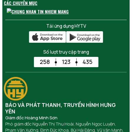
CÁC CHUYÊN MỤC
Tải ứng dụng HYTV
Số lượt truy cập trang
258
123
435
BÁO VÀ PHÁT THANH, TRUYỀN HÌNH HƯNG
YÊN
Giám đốc Hoàng Minh Sơn
Phó giám đốc Nguyễn Thị Thu Hoài, Nguyễn Ngọc Luyện,
Phạm Văn Xướng, Đinh Đức Khoa, Bùi Hải Đăng, Vũ Văn Mạnh,