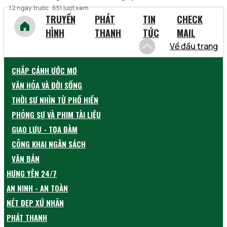
12 ngày trước
651 lượt xem
TRUYỀN
PHÁT
TIN
CHECK
HÌNH
THANH
TỨC
MAIL
Về đầu trang
CHẮP CÁNH ƯỚC MƠ
VĂN HÓA VÀ ĐỜI SỐNG
THỜI SỰ NHÌN TỪ PHỐ HIẾN
PHÓNG SỰ VÀ PHIM TÀI LIỆU
GIAO LƯU - TỌA ĐÀM
CÔNG KHAI NGÂN SÁCH
VĂN BẢN
HƯNG YÊN 24/7
AN NINH - AN TOÀN
NÉT ĐẸP XỨ NHÃN
PHÁT THANH