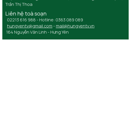
Trần Thị Thoa
Liên hệ toà soạn
02213 616 988 - Hotline: 0363 089 089
hungyentv@gmail.com
-
mail@hungyentv.vn
164 Nguyễn Văn Linh - Hưng Yên