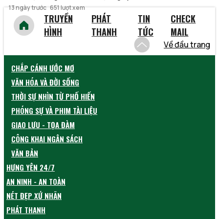
13 ngày trước
651 lượt xem
TRUYỀN
PHÁT
TIN
CHECK
HÌNH
THANH
TỨC
MAIL
Về đầu trang
CHẮP CÁNH ƯỚC MƠ
VĂN HÓA VÀ ĐỜI SỐNG
THỜI SỰ NHÌN TỪ PHỐ HIẾN
PHÓNG SỰ VÀ PHIM TÀI LIỆU
GIAO LƯU - TỌA ĐÀM
CÔNG KHAI NGÂN SÁCH
VĂN BẢN
HƯNG YÊN 24/7
AN NINH - AN TOÀN
NÉT ĐẸP XỨ NHÃN
PHÁT THANH