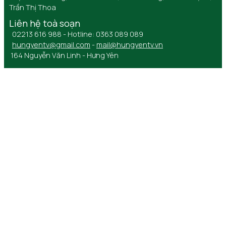
Trần Thị Thoa
Liên hệ toà soạn
02213 616 988 - Hotline: 0363 089 089
hungyentv@gmail.com
-
mail@hungyentv.vn
164 Nguyễn Văn Linh - Hưng Yên