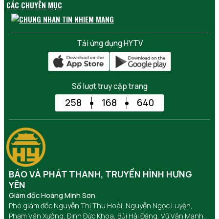
CÁC CHUYÊN MỤC
Tải ứng dụng HYTV
Số lượt truy cập trang
258
168
640
BÁO VÀ PHÁT THANH, TRUYỀN HÌNH HƯNG
YÊN
Giám đốc Hoàng Minh Sơn
Phó giám đốc Nguyễn Thị Thu Hoài, Nguyễn Ngọc Luyện,
Phạm Văn Xướng, Đinh Đức Khoa, Bùi Hải Đăng, Vũ Văn Mạnh,