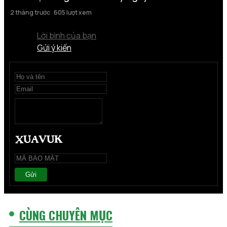
2 tháng trước
605 lượt xem
Lời bình của bạn
Gửi ý kiến
Gửi
CÙNG CHUYÊN MỤC