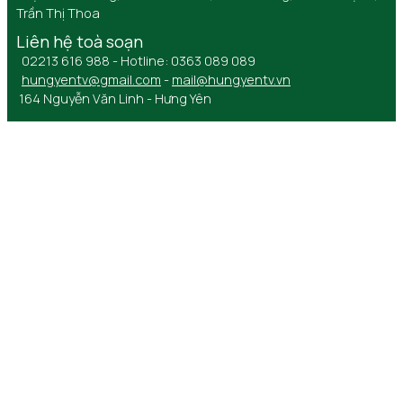
Trần Thị Thoa
Liên hệ toà soạn
02213 616 988 - Hotline: 0363 089 089
hungyentv@gmail.com
-
mail@hungyentv.vn
164 Nguyễn Văn Linh - Hưng Yên