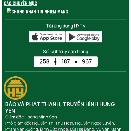
CÁC CHUYÊN MỤC
Tải ứng dụng HYTV
Số lượt truy cập trang
258
187
967
BÁO VÀ PHÁT THANH, TRUYỀN HÌNH HƯNG
YÊN
Giám đốc Hoàng Minh Sơn
Phó giám đốc Nguyễn Thị Thu Hoài, Nguyễn Ngọc Luyện,
Phạm Văn Xướng, Đinh Đức Khoa, Bùi Hải Đăng, Vũ Văn Mạnh,