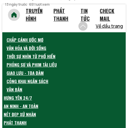
13 ngày trước
651 lượt xem
TRUYỀN
PHÁT
TIN
CHECK
HÌNH
THANH
TỨC
MAIL
Về đầu trang
CHẮP CÁNH ƯỚC MƠ
VĂN HÓA VÀ ĐỜI SỐNG
THỜI SỰ NHÌN TỪ PHỐ HIẾN
PHÓNG SỰ VÀ PHIM TÀI LIỆU
GIAO LƯU - TỌA ĐÀM
CÔNG KHAI NGÂN SÁCH
VĂN BẢN
HƯNG YÊN 24/7
AN NINH - AN TOÀN
NÉT ĐẸP XỨ NHÃN
PHÁT THANH