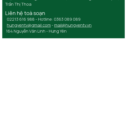
Trần Thị Thoa
Liên hệ toà soạn
02213 616 988 - Hotline: 0363 089 089
hungyentv@gmail.com
-
mail@hungyentv.vn
164 Nguyễn Văn Linh - Hưng Yên