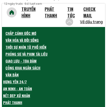
12 ngày trước
641 lượt xem
TRUYỀN
PHÁT
TIN
CHECK
HÌNH
THANH
TỨC
MAIL
Về đầu trang
CHẮP CÁNH ƯỚC MƠ
VĂN HÓA VÀ ĐỜI SỐNG
THỜI SỰ NHÌN TỪ PHỐ HIẾN
PHÓNG SỰ VÀ PHIM TÀI LIỆU
GIAO LƯU - TỌA ĐÀM
CÔNG KHAI NGÂN SÁCH
VĂN BẢN
HƯNG YÊN 24/7
AN NINH - AN TOÀN
NÉT ĐẸP XỨ NHÃN
PHÁT THANH