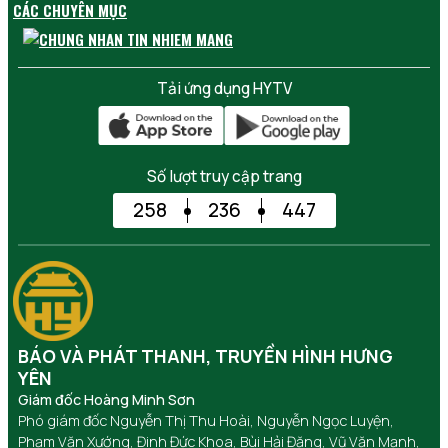
CÁC CHUYÊN MỤC
Tải ứng dụng HYTV
Số lượt truy cập trang
258
236
447
BÁO VÀ PHÁT THANH, TRUYỀN HÌNH HƯNG
YÊN
Giám đốc Hoàng Minh Sơn
Phó giám đốc Nguyễn Thị Thu Hoài, Nguyễn Ngọc Luyện,
Phạm Văn Xướng, Đinh Đức Khoa, Bùi Hải Đăng, Vũ Văn Mạnh,