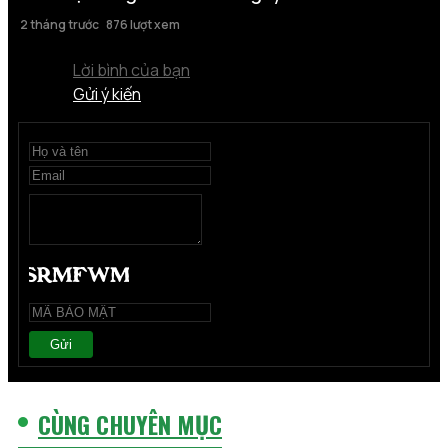
2 tháng trước
876 lượt xem
Lời bình của bạn
Gửi ý kiến
Gửi
CÙNG CHUYÊN MỤC