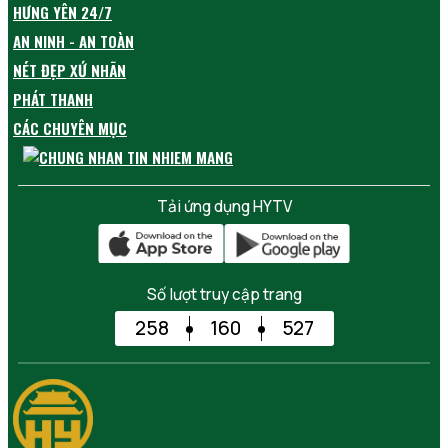
HƯNG YÊN 24/7
AN NINH - AN TOÀN
NÉT ĐẸP XỨ NHÃN
PHÁT THANH
CÁC CHUYÊN MỤC
Tải ứng dụng HYTV
Số lượt truy cập trang
258
160
527