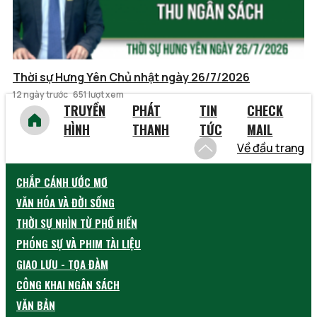
Thời sự Hưng Yên Chủ nhật ngày 26/7/2026
12 ngày trước
651 lượt xem
TRUYỀN
PHÁT
TIN
CHECK
HÌNH
THANH
TỨC
MAIL
Về đầu trang
CHẮP CÁNH ƯỚC MƠ
VĂN HÓA VÀ ĐỜI SỐNG
THỜI SỰ NHÌN TỪ PHỐ HIẾN
PHÓNG SỰ VÀ PHIM TÀI LIỆU
GIAO LƯU - TỌA ĐÀM
CÔNG KHAI NGÂN SÁCH
VĂN BẢN