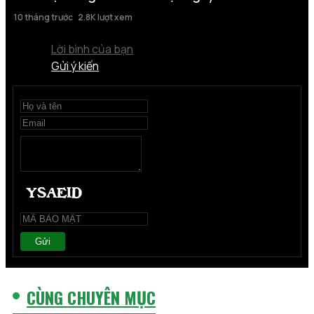
10 tháng trước
2.8K lượt xem
Lời bình của bạn
Gửi ý kiến
Gửi
CÙNG CHUYÊN MỤC