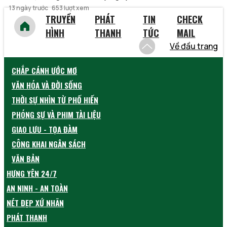
13 ngày trước
653 lượt xem
TRUYỀN
PHÁT
TIN
CHECK
HÌNH
THANH
TỨC
MAIL
Về đầu trang
CHẮP CÁNH ƯỚC MƠ
VĂN HÓA VÀ ĐỜI SỐNG
THỜI SỰ NHÌN TỪ PHỐ HIẾN
PHÓNG SỰ VÀ PHIM TÀI LIỆU
GIAO LƯU - TỌA ĐÀM
CÔNG KHAI NGÂN SÁCH
VĂN BẢN
HƯNG YÊN 24/7
AN NINH - AN TOÀN
NÉT ĐẸP XỨ NHÃN
PHÁT THANH