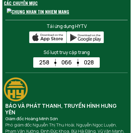
CÁC CHUYÊN MỤC
Tải ứng dụng HYTV
Số lượt truy cập trang
258
066
028
BÁO VÀ PHÁT THANH, TRUYỀN HÌNH HƯNG
YÊN
Giám đốc Hoàng Minh Sơn
Phó giám đốc Nguyễn Thị Thu Hoài, Nguyễn Ngọc Luyện,
Phạm Văn Xướng, Đinh Đức Khoa, Bùi Hải Đăng, Vũ Văn Mạnh,