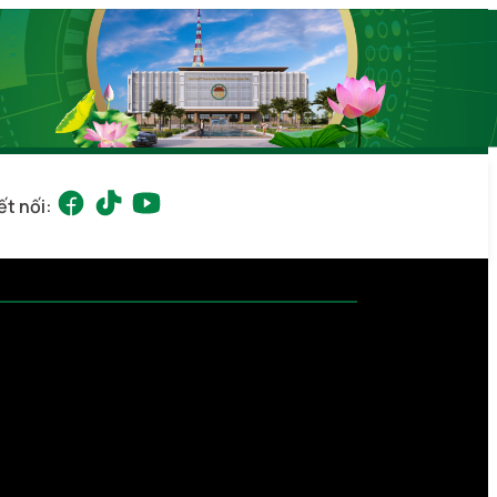
ết nối: