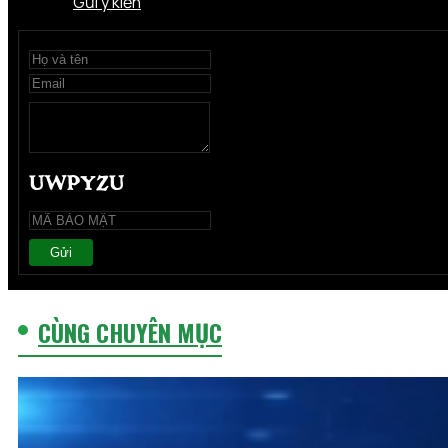
Gửi ý kiến
Gửi
CÙNG CHUYÊN MỤC