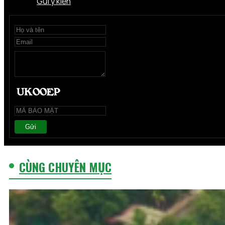
Gửi ý kiến
Gửi
CÙNG CHUYÊN MỤC