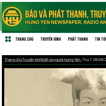
TRANG CHỦ
TRUYỀN HÌNH
PHÁT THANH
TIN TỨ
Trang chủ
Truyền hình
Đất và người Hưng Yên
Thứ 7, 08/08