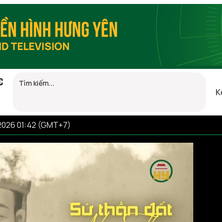
C
K
/2026 01:42 (GMT+7)