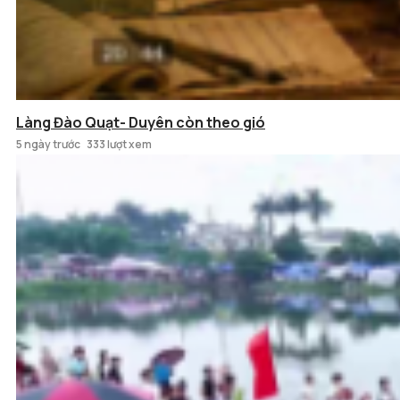
Làng Đào Quạt- Duyên còn theo gió
5 ngày trước
333 lượt xem