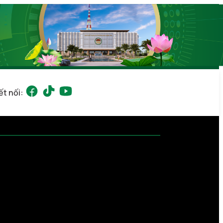
ết nối: