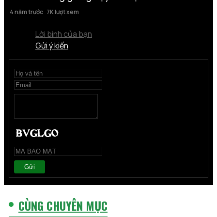
4 năm trước
7K lượt xem
Lời bình của bạn
Gửi ý kiến
Gửi
CÙNG CHUYÊN MỤC