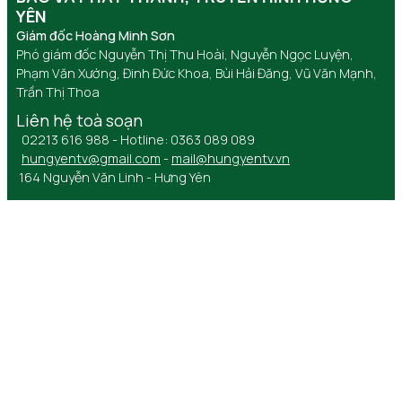
YÊN
Giám đốc Hoàng Minh Sơn
Phó giám đốc Nguyễn Thị Thu Hoài, Nguyễn Ngọc Luyện,
Phạm Văn Xướng, Đinh Đức Khoa, Bùi Hải Đăng, Vũ Văn Mạnh,
Trần Thị Thoa
Liên hệ toà soạn
02213 616 988 - Hotline: 0363 089 089
hungyentv@gmail.com
-
mail@hungyentv.vn
164 Nguyễn Văn Linh - Hưng Yên