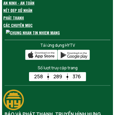
AN NINH - AN TOÀN
NÉT ĐẸP XỨ NHÃN
PHÁT THANH
CÁC CHUYÊN MỤC
Tải ứng dụng HYTV
Số lượt truy cập trang
258
289
376
BÁO VÀ PHÁT THANH, TRUYỀN HÌNH HƯNG