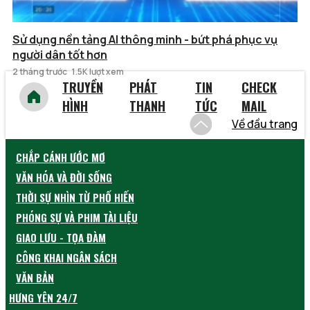
Sử dụng nền tảng AI thông minh - bứt phá phục vụ
người dân tốt hơn
2 tháng trước
1.5K lượt xem
TRUYỀN
PHÁT
TIN
CHECK
HÌNH
THANH
TỨC
MAIL
Về đầu trang
CHẮP CÁNH ƯỚC MƠ
VĂN HÓA VÀ ĐỜI SỐNG
THỜI SỰ NHÌN TỪ PHỐ HIẾN
PHÓNG SỰ VÀ PHIM TÀI LIỆU
GIAO LƯU - TỌA ĐÀM
CÔNG KHAI NGÂN SÁCH
VĂN BẢN
HƯNG YÊN 24/7