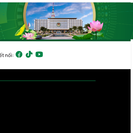
ết nối: