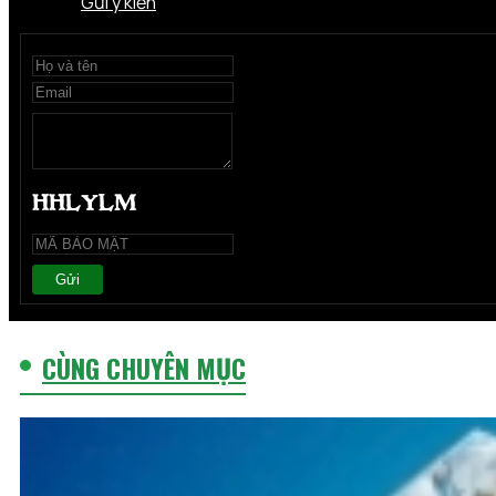
Gửi ý kiến
Gửi
CÙNG CHUYÊN MỤC