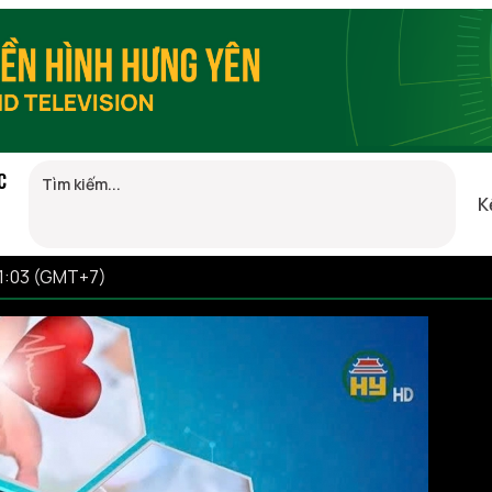
C
K
21:03 (GMT+7)