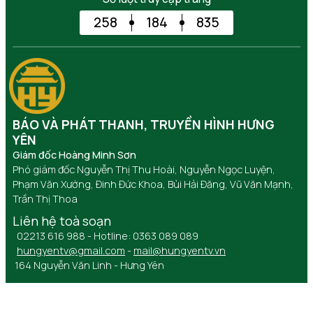
258
184
835
BÁO VÀ PHÁT THANH, TRUYỀN HÌNH HƯNG
YÊN
Giám đốc Hoàng Minh Sơn
Phó giám đốc Nguyễn Thị Thu Hoài, Nguyễn Ngọc Luyện,
Phạm Văn Xướng, Đinh Đức Khoa, Bùi Hải Đăng, Vũ Văn Mạnh,
Trần Thị Thoa
Liên hệ toà soạn
02213 616 988 - Hotline: 0363 089 089
hungyentv@gmail.com
-
mail@hungyentv.vn
164 Nguyễn Văn Linh - Hưng Yên