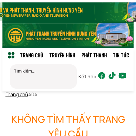
TRANG CHỦ
TRUYỀN HÌNH
PHÁT THANH
TIN TỨC
Kết nối:
Trang chủ
404
KHÔNG TÌM THẤY TRANG
YÊU CẦU