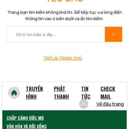
Trang bạn tìm kiếm không khả thi. Để tiếp tục vui lòng điền
thông tin vào ô bên dưới và ấn tìm kiếm.
TRỞ LẠI TRANG CHỦ
TRUYỀN
PHÁT
TIN
CHECK
HÌNH
THANH
TỨC
MAIL
Về đầu trang
CHẮP CÁNH ƯỚC MƠ
VĂN HÓA VÀ ĐỜI SỐNG