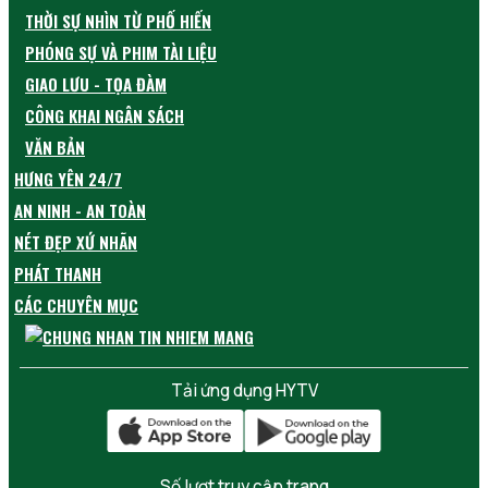
THỜI SỰ NHÌN TỪ PHỐ HIẾN
PHÓNG SỰ VÀ PHIM TÀI LIỆU
GIAO LƯU - TỌA ĐÀM
CÔNG KHAI NGÂN SÁCH
VĂN BẢN
HƯNG YÊN 24/7
AN NINH - AN TOÀN
NÉT ĐẸP XỨ NHÃN
PHÁT THANH
CÁC CHUYÊN MỤC
Tải ứng dụng HYTV
Số lượt truy cập trang