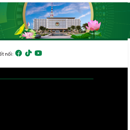
ết nối: