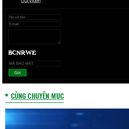
Gửi ý kiến
Gửi
CÙNG CHUYÊN MỤC