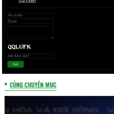
Gửi ý kiến
Gửi
CÙNG CHUYÊN MỤC