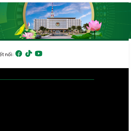
ết nối: