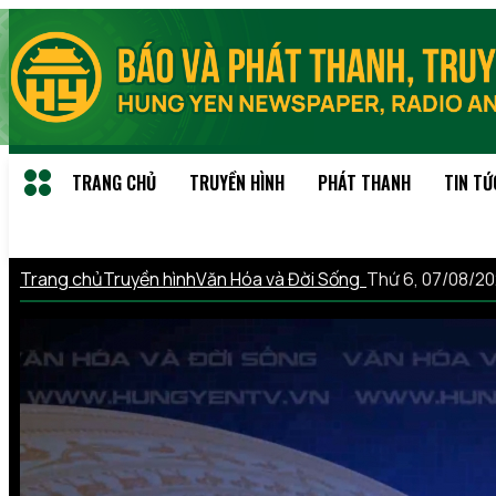
TRANG CHỦ
TRUYỀN HÌNH
PHÁT THANH
TIN TỨ
Trang chủ
Truyền hình
Văn Hóa và Đời Sống
Thứ 6, 07/08/2