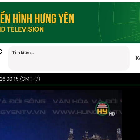
C
K
026 00:15 (GMT+7)