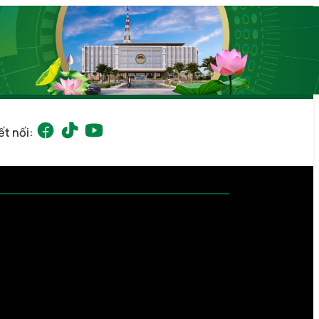
ết nối: