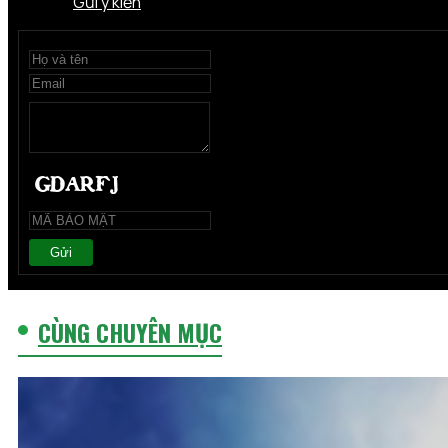
Gửi ý kiến
Gửi
CÙNG CHUYÊN MỤC