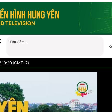
C
K
6 10:29 (GMT+7)