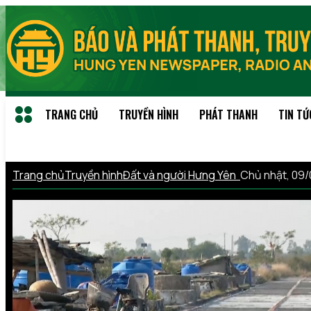
TRANG CHỦ
TRUYỀN HÌNH
PHÁT THANH
TIN TỨ
Trang chủ
Truyền hình
Đất và người Hưng Yên
Chủ nhật, 09