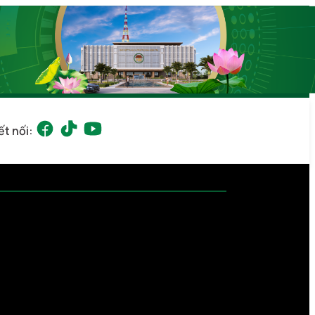
ết nối: