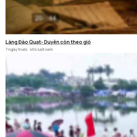
Làng Đào Quạt- Duyên còn theo gió
7 ngày trước
404 lượt xem