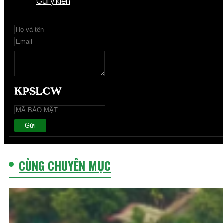
Gửi ý kiến
Gửi
CÙNG CHUYÊN MỤC