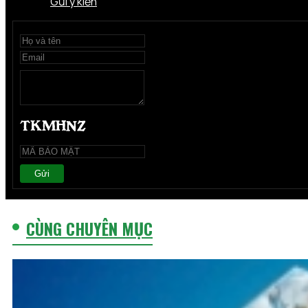
Gửi ý kiến
Gửi
CÙNG CHUYÊN MỤC