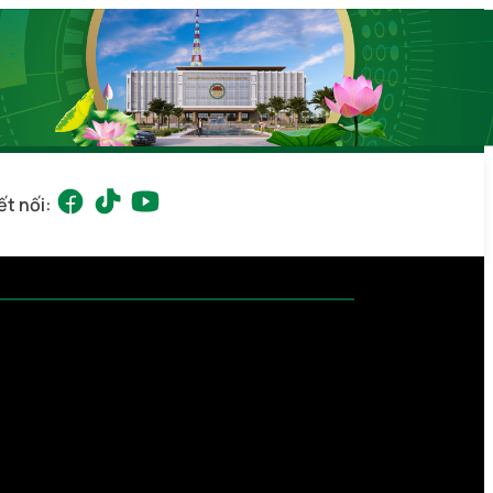
ết nối: