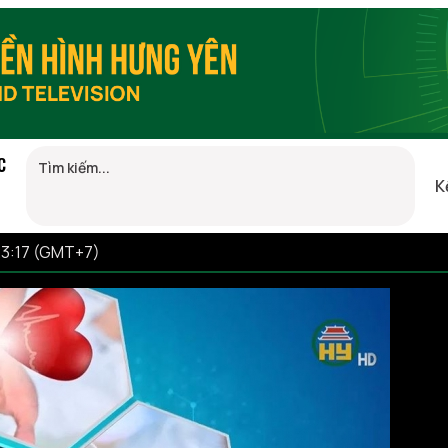
C
K
23:17 (GMT+7)